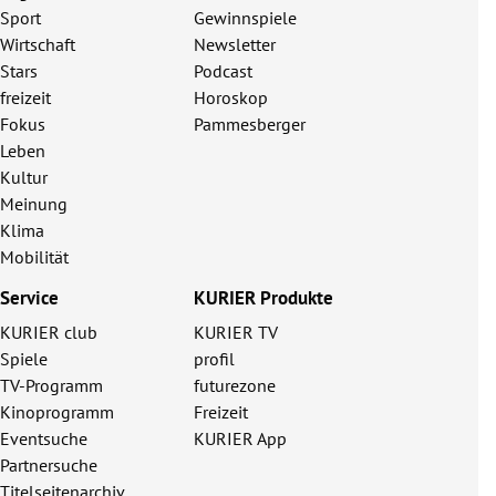
Sport
Gewinnspiele
Wirtschaft
Newsletter
Stars
Podcast
freizeit
Horoskop
Fokus
Pammesberger
Leben
Kultur
Meinung
Klima
Mobilität
Service
KURIER Produkte
KURIER club
KURIER TV
Spiele
profil
TV-Programm
futurezone
Kinoprogramm
Freizeit
Eventsuche
KURIER App
Partnersuche
Titelseitenarchiv