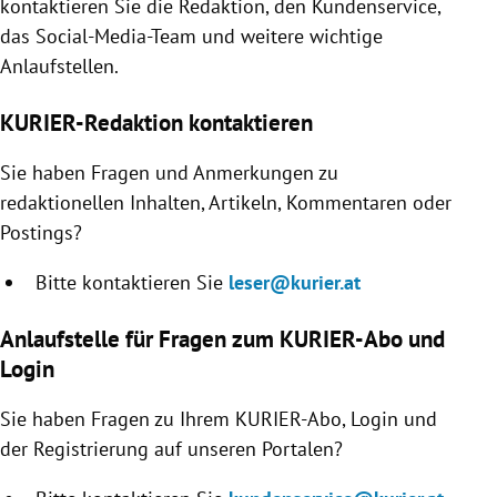
kontaktieren Sie die Redaktion, den Kundenservice,
rreich Untermenü
das Social-Media-Team und weitere wichtige
Anlaufstellen.
rt Untermenü
KURIER-Redaktion kontaktieren
schaft Untermenü
Sie haben Fragen und Anmerkungen zu
s Untermenü
redaktionellen Inhalten, Artikeln, Kommentaren oder
Postings?
zeit Untermenü
Bitte kontaktieren Sie
leser@kurier.at
undheit Untermenü
Anlaufstelle für Fragen zum KURIER-Abo und
tur Untermenü
Login
nung Untermenü
Sie haben Fragen zu Ihrem KURIER-Abo, Login und
der Registrierung auf unseren Portalen?
lität Untermenü