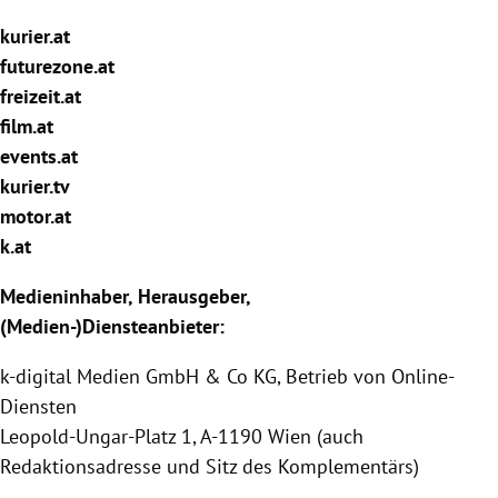
rreich Untermenü
kurier.at
futurezone.at
rt Untermenü
freizeit.at
film.at
schaft Untermenü
events.at
s Untermenü
kurier.tv
motor.at
zeit Untermenü
k.at
undheit Untermenü
Medieninhaber, Herausgeber,
(Medien-)Diensteanbieter:
tur Untermenü
k-digital Medien GmbH & Co KG, Betrieb von Online-
nung Untermenü
Diensten
Leopold-Ungar-Platz 1, A-1190 Wien (auch
lität Untermenü
Redaktionsadresse und Sitz des Komplementärs)