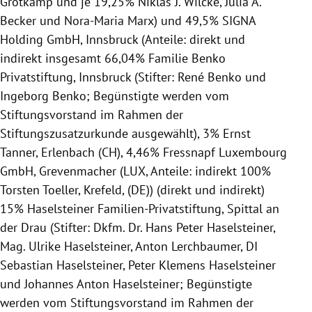
Grotkamp und je 19,25% Niklas J. Wilcke, Julia A.
Becker und Nora-Maria Marx) und 49,5% SIGNA
Holding GmbH, Innsbruck (Anteile: direkt und
indirekt insgesamt 66,04% Familie Benko
Privatstiftung, Innsbruck (Stifter: René Benko und
Ingeborg Benko; Begünstigte werden vom
Stiftungsvorstand im Rahmen der
Stiftungszusatzurkunde ausgewählt), 3% Ernst
Tanner, Erlenbach (CH), 4,46% Fressnapf Luxembourg
GmbH, Grevenmacher (LUX, Anteile: indirekt 100%
Torsten Toeller, Krefeld, (DE)) (direkt und indirekt)
15% Haselsteiner Familien-Privatstiftung, Spittal an
der Drau (Stifter: Dkfm. Dr. Hans Peter Haselsteiner,
Mag. Ulrike Haselsteiner, Anton Lerchbaumer, DI
Sebastian Haselsteiner, Peter Klemens Haselsteiner
und Johannes Anton Haselsteiner; Begünstigte
werden vom Stiftungsvorstand im Rahmen der