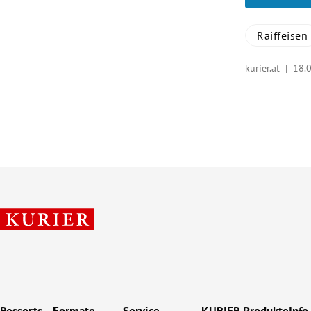
Raiffeisen
kurier.at |
18.
Ressorts
Formate
Service
KURIER Produkte
Info