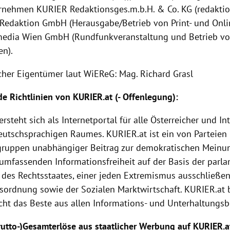
nehmen KURIER Redaktionsges.m.b.H. & Co. KG (redaktion
l Redaktion GmbH (Herausgabe/Betrieb von Print- und Onl
edia Wien GmbH (Rundfunkveranstaltung und Betrieb vo
en).
icher Eigentümer laut WiEReG: Mag. Richard Grasl
e Richtlinien von
KURIER
.at (-
Offenlegung
):
versteht sich als Internetportal für alle Österreicher und I
eutschsprachigen Raumes.
KURIER
.at ist ein von Parteien
gruppen unabhängiger Beitrag zur demokratischen Meinu
 umfassenden Informationsfreiheit auf der Basis der parl
 des Rechtsstaates, einer jeden Extremismus ausschließen
tsordnung sowie der
Sozialen Marktwirtschaft
.
KURIER
.at
ht das Beste aus allen Informations- und Unterhaltungsb
Brutto-)Gesamterlöse aus staatlicher Werbung auf KURIER.a