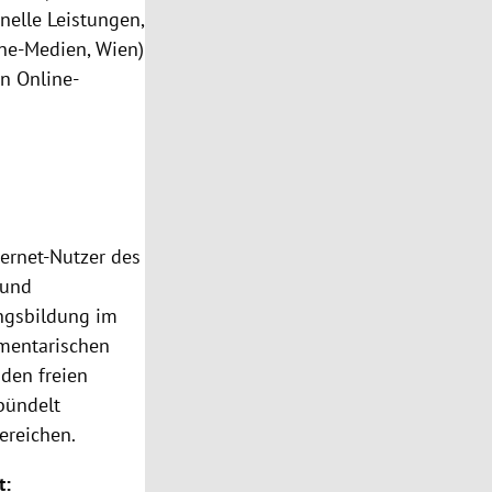
elle Leistungen,
ine-Medien, Wien)
n Online-
nternet-Nutzer des
 und
ngsbildung im
amentarischen
den freien
 bündelt
ereichen.
t: