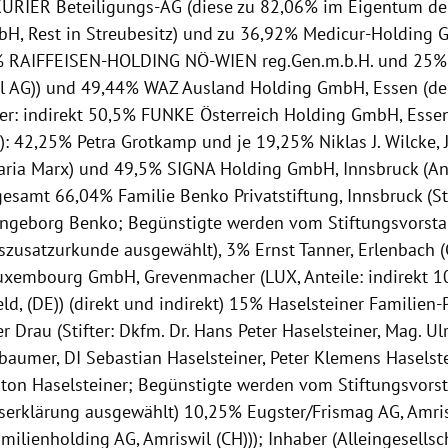
URIER Beteiligungs-AG (diese zu 82,06% im Eigentum de
H, Rest in Streubesitz) und zu 36,92% Medicur-Holding 
% RAIFFEISEN-HOLDING NÖ-WIEN reg.Gen.m.b.H. und 25% 
al AG)) und 49,44% WAZ Ausland Holding GmbH, Essen (de
ter: indirekt 50,5% FUNKE Österreich Holding GmbH, Essen 
): 42,25% Petra Grotkamp und je 19,25% Niklas J. Wilcke, J
ria Marx) und 49,5% SIGNA Holding GmbH, Innsbruck (Ant
gesamt 66,04% Familie Benko Privatstiftung, Innsbruck (St
Ingeborg Benko; Begünstigte werden vom Stiftungsvors
gszusatzurkunde ausgewählt), 3% Ernst Tanner, Erlenbach 
uxembourg GmbH, Grevenmacher (LUX, Anteile: indirekt 1
feld, (DE)) (direkt und indirekt) 15% Haselsteiner Familien-P
er Drau (Stifter: Dkfm. Dr. Hans Peter Haselsteiner, Mag. Ul
baumer, DI Sebastian Haselsteiner, Peter Klemens Haselst
ton Haselsteiner; Begünstigte werden vom Stiftungsvor
gserklärung ausgewählt) 10,25% Eugster/Frismag AG, Amri
ilienholding AG, Amriswil (CH))); Inhaber (Alleingesellsch