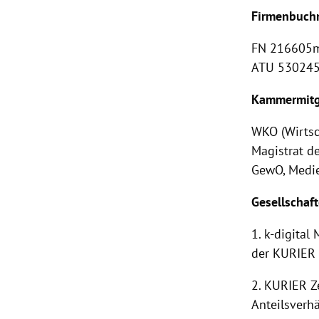
Firmenbuchn
FN 216605m
ATU 53024
Kammermitgl
WKO (Wirts
Magistrat d
GewO, Medie
Gesellschaft
1. k-digita
der KURIER 
2. KURIER Z
Anteilsverhä