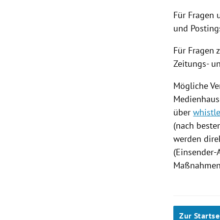
Für Fragen 
und Posting
Für Fragen 
Zeitungs- u
Mögliche Ve
Medienhause
über
whistl
(nach beste
werden dire
(Einsender-A
Maßnahmen i
Zur Startse