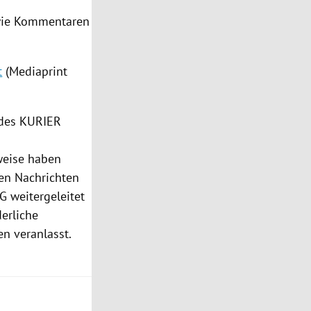
owie Kommentaren
t
(Mediaprint
 des KURIER
eise haben
en Nachrichten
G weitergeleitet
derliche
n veranlasst.