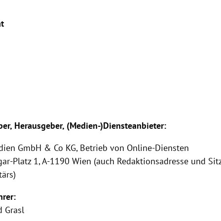
at
er, Herausgeber, (Medien-)Diensteanbieter:
edien GmbH & Co KG, Betrieb von Online-Diensten
ar-Platz 1, A-1190 Wien (auch Redaktionsadresse und Sit
ärs)
hrer:
d Grasl