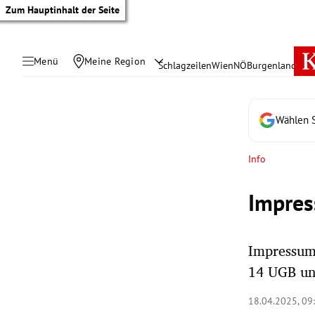
Zum Hauptinhalt der Seite
Menü
Meine Region
Schlagzeilen
Wien
NÖ
Burgenland
Öste
Wählen S
Info
Impres
Impressum
14 UGB u
tik Untermenü
18.04.2025, 09
rreich Untermenü