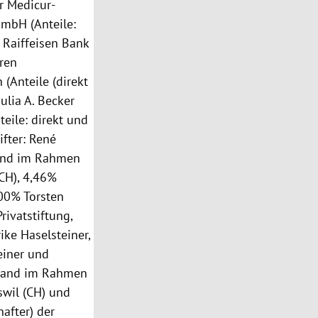
r Medicur-
GmbH (Anteile:
Raiffeisen Bank
ren
(Anteile (direkt
ulia A. Becker
eile: direkt und
ifter: René
tand im Rahmen
(CH), 4,46%
00% Torsten
rivatstiftung,
rike Haselsteiner,
einer und
stand im Rahmen
swil (CH) und
after) der