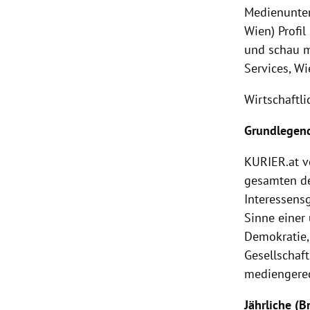
Medienunter
Wien) Profi
und schau m
Services, Wi
Wirtschaftl
Grundlegend
KURIER
.at 
gesamten d
Interessens
Sinne einer
Demokratie,
Gesellschaf
mediengerec
Jährliche (