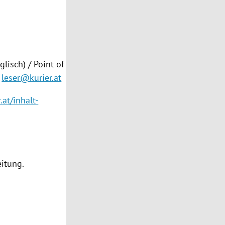
lisch) / Point of
leser@kurier.at
.at/inhalt-
eitung.