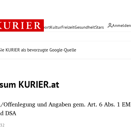
Anmelde
rreich
Politik
Wirtschaft
Sport
Kultur
Freizeit
Gesundheit
Stars
ie KURIER als bevorzugte Google-Quelle
sum KURIER.at
/Offenlegung und Angaben gem. Art. 6 Abs. 1 EM
nd DSA
:32