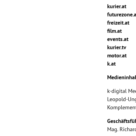
kurier.at
rt Untermenü
futurezone.
freizeit.at
schaft Untermenü
film.at
events.at
s Untermenü
kurier.tv
motor.at
zeit Untermenü
k.at
undheit Untermenü
Medieninhab
tur Untermenü
k-digital M
Leopold-Ung
nung Untermenü
Komplement
lität Untermenü
Geschäftsfü
Mag.
Richar