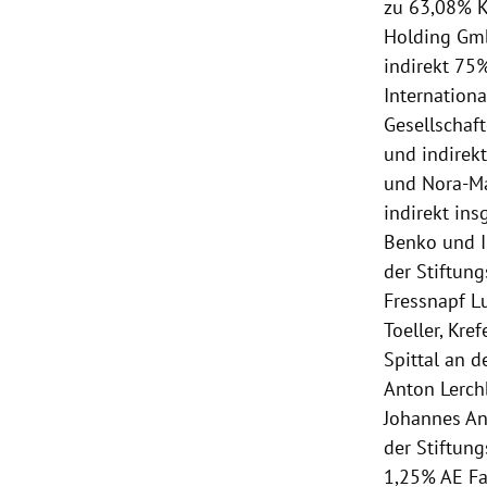
zu 63,08% K
Holding Gmb
indirekt 75
Internation
Gesellschaf
und indirekt
und Nora-Ma
indirekt ins
Benko und 
der Stiftun
Fressnapf L
Toeller, Kre
Spittal an d
Anton Lerch
Johannes An
der Stiftun
1,25% AE Fam