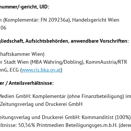
ummer/-gericht, UID:
 (Komplementär: FN 209236a), Handelsgericht Wien
506
iedschaft, Aufsichtsbehörden, anwendbare Vorschriften:
chaftskammer Wien)
er Stadt Wien (MBA Währing/Döbling), KommAustria/RTR
nG, ECG (
www.ris.bka.gv.at
)
er / Anteilsverhältnisse:
l Medien GmbH: Komplementär (ohne Finanzbeteiligung) i
Zeitungsverlag und Druckerei GmbH
eitungsverlag und Druckerei GmbH: Kommanditist (100%)
ltnisse: 50,56% Printmedien Beteiligungsges.m.b.H. (deren