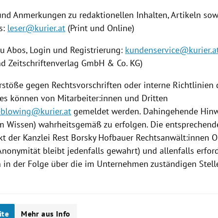
und Anmerkungen zu redaktionellen Inhalten, Artikeln s
s:
leser@kurier.at
(Print und Online)
zu Abos, Login und Registrierung:
kundenservice@kurier.a
nd Zeitschriftenverlag GmbH & Co. KG)
rstöße gegen Rechtsvorschriften oder interne Richtlinien
s können von Mitarbeiter:innen und Dritten
eblowing@kurier.at
gemeldet werden. Dahingehende Hinw
m Wissen) wahrheitsgemäß zu erfolgen. Die entsprechend
kt der Kanzlei Rest Borsky Hofbauer Rechtsanwält:innen O
nonymität bleibt jedenfalls gewahrt) und allenfalls erfor
n der Folge über die im Unternehmen zuständigen Stelle
ite
Mehr aus Info