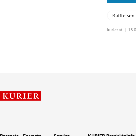
Raiffeisen
kurier.at |
18.
Ressorts
Formate
Service
KURIER Produkte
Info