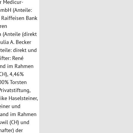
r Medicur-
GmbH (Anteile:
Raiffeisen Bank
ren
(Anteile (direkt
ulia A. Becker
eile: direkt und
ifter: René
tand im Rahmen
(CH), 4,46%
00% Torsten
rivatstiftung,
rike Haselsteiner,
einer und
stand im Rahmen
swil (CH) und
after) der