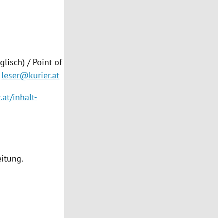
lisch) / Point of
leser@kurier.at
.at/inhalt-
eitung.