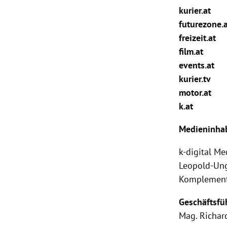
kurier.at
rt Untermenü
futurezone.
freizeit.at
schaft Untermenü
film.at
events.at
s Untermenü
kurier.tv
motor.at
zeit Untermenü
k.at
undheit Untermenü
Medieninhab
tur Untermenü
k-digital M
Leopold-Ung
nung Untermenü
Komplement
lität Untermenü
Geschäftsfü
Mag.
Richar