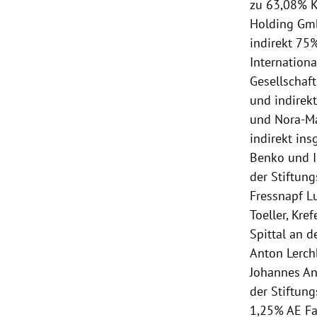
zu 63,08% K
Holding Gmb
indirekt 75
Internation
Gesellschaf
und indirekt
und Nora-Ma
indirekt ins
Benko und 
der Stiftun
Fressnapf L
Toeller, Kre
Spittal an d
Anton Lerch
Johannes An
der Stiftun
1,25% AE Fam