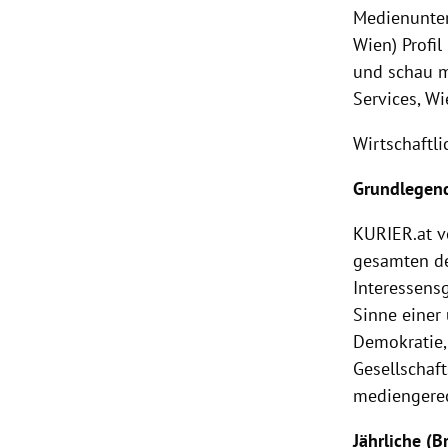
Medienunter
Wien) Profi
und schau m
Services, Wi
Wirtschaftl
Grundlegend
KURIER
.at 
gesamten d
Interessens
Sinne einer
Demokratie,
Gesellschaf
mediengerec
Jährliche (