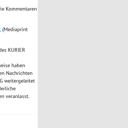
owie Kommentaren
t
(Mediaprint
 des KURIER
eise haben
en Nachrichten
G weitergeleitet
derliche
n veranlasst.