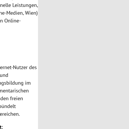
elle Leistungen,
ine-Medien, Wien)
n Online-
nternet-Nutzer des
 und
ngsbildung im
amentarischen
den freien
 bündelt
ereichen.
t: