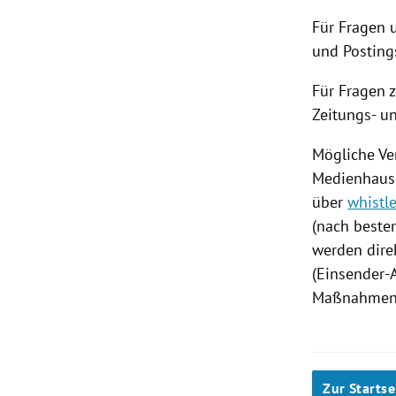
Für Fragen 
und Posting
Für Fragen 
Zeitungs- u
Mögliche Ve
Medienhause
über
whistl
(nach beste
werden dire
(Einsender-A
Maßnahmen i
Zur Startse