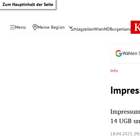
Zum Hauptinhalt der Seite
Menü
Meine Region
Schlagzeilen
Wien
NÖ
Burgenland
Öste
Wählen S
Info
Impres
Impressum
14 UGB u
tik Untermenü
18.04.2025, 09
rreich Untermenü