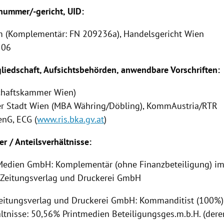
ummer/-gericht, UID:
 (Komplementär: FN 209236a), Handelsgericht Wien
506
iedschaft, Aufsichtsbehörden, anwendbare Vorschriften:
chaftskammer Wien)
er Stadt Wien (MBA Währing/Döbling), KommAustria/RTR
nG, ECG (
www.ris.bka.gv.at
)
er / Anteilsverhältnisse:
l Medien GmbH: Komplementär (ohne Finanzbeteiligung) i
Zeitungsverlag und Druckerei GmbH
eitungsverlag und Druckerei GmbH: Kommanditist (100%)
ltnisse: 50,56% Printmedien Beteiligungsges.m.b.H. (deren