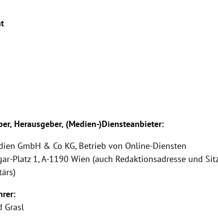
at
er, Herausgeber, (Medien-)Diensteanbieter:
edien GmbH & Co KG, Betrieb von Online-Diensten
ar-Platz 1, A-1190 Wien (auch Redaktionsadresse und Sit
ärs)
hrer:
d Grasl