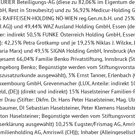
URIER Beteiligungs-AG (diese zu 82,06% im Eigentum de
H, Rest in Streubesitz) und zu 36,92% Medicur-Holding 
% RAIFFEISEN-HOLDING NÖ-WIEN reg.Gen.m.b.H. und 25% 
al AG)) und 49,44% WAZ Ausland Holding GmbH, Essen (de
ter: indirekt 50,5% FUNKE Österreich Holding GmbH, Essen 
): 42,25% Petra Grotkamp und je 19,25% Niklas J. Wilcke, J
ria Marx) und 49,5% SIGNA Holding GmbH, Innsbruck (Ant
gesamt 66,04% Familie Benko Privatstiftung, Innsbruck (St
Ingeborg Benko; Begünstigte werden vom Stiftungsvors
gszusatzurkunde ausgewählt), 3% Ernst Tanner, Erlenbach 
uxembourg GmbH, Grevenmacher (LUX, Anteile: indirekt 1
feld, (DE)) (direkt und indirekt) 15% Haselsteiner Familien-P
er Drau (Stifter: Dkfm. Dr. Hans Peter Haselsteiner, Mag. Ul
baumer, DI Sebastian Haselsteiner, Peter Klemens Haselst
ton Haselsteiner; Begünstigte werden vom Stiftungsvor
gserklärung ausgewählt) 10,25% Eugster/Frismag AG, Amri
ilienholding AG, Amriswil (CH))); Inhaber (Alleingesellsch