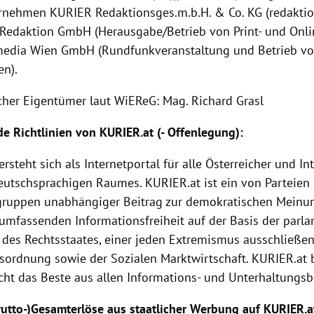
nehmen KURIER Redaktionsges.m.b.H. & Co. KG (redaktion
l Redaktion GmbH (Herausgabe/Betrieb von Print- und Onl
edia Wien GmbH (Rundfunkveranstaltung und Betrieb vo
en).
icher Eigentümer laut WiEReG: Mag. Richard Grasl
e Richtlinien von
KURIER
.at (-
Offenlegung
):
versteht sich als Internetportal für alle Österreicher und I
eutschsprachigen Raumes.
KURIER
.at ist ein von Parteien
gruppen unabhängiger Beitrag zur demokratischen Meinu
 umfassenden Informationsfreiheit auf der Basis der parl
 des Rechtsstaates, einer jeden Extremismus ausschließen
tsordnung sowie der
Sozialen Marktwirtschaft
.
KURIER
.at
ht das Beste aus allen Informations- und Unterhaltungsb
Brutto-)Gesamterlöse aus staatlicher Werbung auf KURIER.a