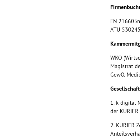
Firmenbuchn
FN 216605m
ATU 53024
Kammermitgl
WKO (Wirts
Magistrat d
GewO, Medie
Gesellschaft
1. k-digita
der KURIER 
2. KURIER Z
Anteilsverhä