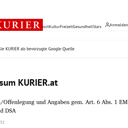
Anmelde
rreich
Politik
Wirtschaft
Sport
Kultur
Freizeit
Gesundheit
Stars
ie KURIER als bevorzugte Google-Quelle
sum KURIER.at
/Offenlegung und Angaben gem. Art. 6 Abs. 1 EM
nd DSA
:32