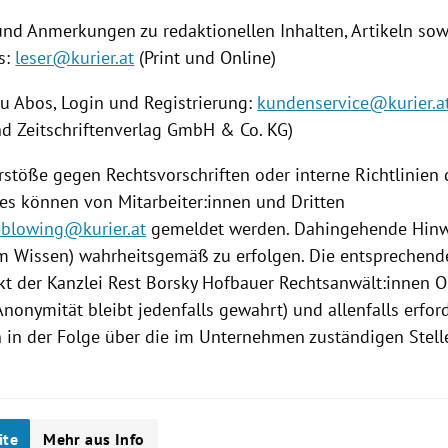
und Anmerkungen zu redaktionellen Inhalten, Artikeln s
s:
leser@kurier.at
(Print und Online)
zu Abos, Login und Registrierung:
kundenservice@kurier.a
nd Zeitschriftenverlag GmbH & Co. KG)
rstöße gegen Rechtsvorschriften oder interne Richtlinien
s können von Mitarbeiter:innen und Dritten
eblowing@kurier.at
gemeldet werden. Dahingehende Hinw
m Wissen) wahrheitsgemäß zu erfolgen. Die entsprechend
kt der Kanzlei Rest Borsky Hofbauer Rechtsanwält:innen O
nonymität bleibt jedenfalls gewahrt) und allenfalls erfor
n der Folge über die im Unternehmen zuständigen Stelle
ite
Mehr aus Info