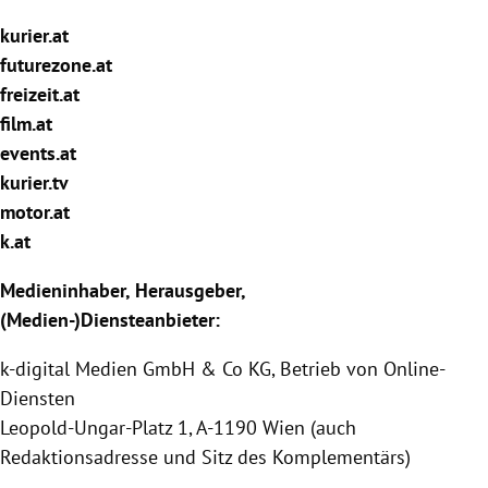
rreich Untermenü
kurier.at
futurezone.at
rt Untermenü
freizeit.at
film.at
schaft Untermenü
events.at
s Untermenü
kurier.tv
motor.at
zeit Untermenü
k.at
undheit Untermenü
Medieninhaber, Herausgeber,
(Medien-)Diensteanbieter:
tur Untermenü
k-digital Medien GmbH & Co KG, Betrieb von Online-
nung Untermenü
Diensten
Leopold-Ungar-Platz 1, A-1190 Wien (auch
lität Untermenü
Redaktionsadresse und Sitz des Komplementärs)