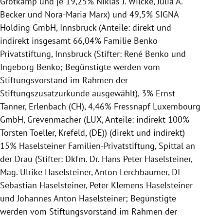
Grotkamp und je 19,25% Niklas J. Wilcke, Julia A.
Becker und Nora-Maria Marx) und 49,5% SIGNA
Holding GmbH, Innsbruck (Anteile: direkt und
indirekt insgesamt 66,04% Familie Benko
Privatstiftung, Innsbruck (Stifter: René Benko und
Ingeborg Benko; Begünstigte werden vom
Stiftungsvorstand im Rahmen der
Stiftungszusatzurkunde ausgewählt), 3% Ernst
Tanner, Erlenbach (CH), 4,46% Fressnapf Luxembourg
GmbH, Grevenmacher (LUX, Anteile: indirekt 100%
Torsten Toeller, Krefeld, (DE)) (direkt und indirekt)
15% Haselsteiner Familien-Privatstiftung, Spittal an
der Drau (Stifter: Dkfm. Dr. Hans Peter Haselsteiner,
Mag. Ulrike Haselsteiner, Anton Lerchbaumer, DI
Sebastian Haselsteiner, Peter Klemens Haselsteiner
und Johannes Anton Haselsteiner; Begünstigte
werden vom Stiftungsvorstand im Rahmen der