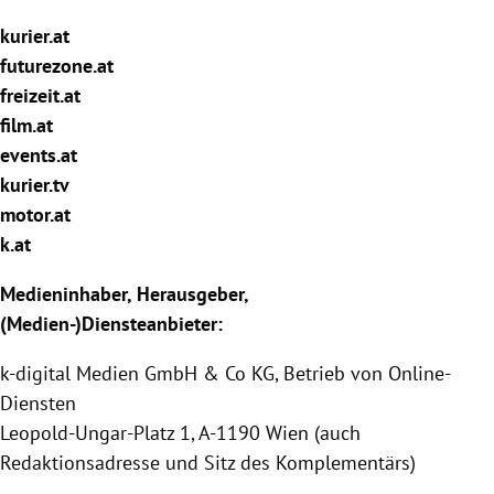
rreich Untermenü
kurier.at
futurezone.at
rt Untermenü
freizeit.at
film.at
schaft Untermenü
events.at
s Untermenü
kurier.tv
motor.at
zeit Untermenü
k.at
undheit Untermenü
Medieninhaber, Herausgeber,
(Medien-)Diensteanbieter:
tur Untermenü
k-digital Medien GmbH & Co KG, Betrieb von Online-
nung Untermenü
Diensten
Leopold-Ungar-Platz 1, A-1190 Wien (auch
lität Untermenü
Redaktionsadresse und Sitz des Komplementärs)