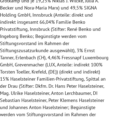
Grotkamp und je 19,25% Niklas J. Wilcke, Julia A.
Becker und Nora-Maria Marx) und 49,5% SIGNA
Holding GmbH, Innsbruck (Anteile: direkt und
indirekt insgesamt 66,04% Familie Benko
Privatstiftung, Innsbruck (Stifter: René Benko und
Ingeborg Benko; Begünstigte werden vom
Stiftungsvorstand im Rahmen der
Stiftungszusatzurkunde ausgewählt), 3% Ernst
Tanner, Erlenbach (CH), 4,46% Fressnapf Luxembourg
GmbH, Grevenmacher (LUX, Anteile: indirekt 100%
Torsten Toeller, Krefeld, (DE)) (direkt und indirekt)
15% Haselsteiner Familien-Privatstiftung, Spittal an
der Drau (Stifter: Dkfm. Dr. Hans Peter Haselsteiner,
Mag. Ulrike Haselsteiner, Anton Lerchbaumer, DI
Sebastian Haselsteiner, Peter Klemens Haselsteiner
und Johannes Anton Haselsteiner; Begünstigte
werden vom Stiftungsvorstand im Rahmen der