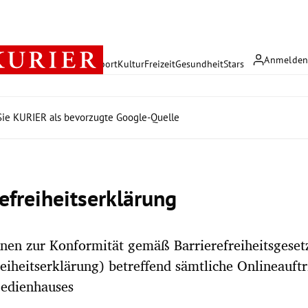
Anmelde
rreich
Politik
Wirtschaft
Sport
Kultur
Freizeit
Gesundheit
Stars
ie KURIER als bevorzugte Google-Quelle
refreiheitserklärung
nen zur Konformität gemäß Barrierefreiheitsgeset
reiheitserklärung) betreffend sämtliche Onlineauftr
edienhauses