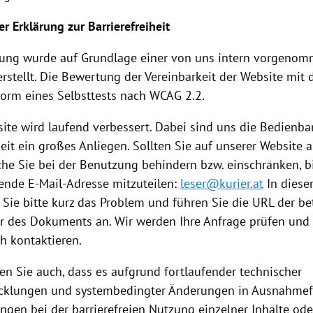
er Erklärung zur Barrierefreiheit
rung wurde auf Grundlage einer von uns intern vorgeno
rstellt. Die Bewertung der Vereinbarkeit der Website mit
 Form eines Selbsttests nach WCAG 2.2.
ite wird laufend verbessert. Dabei sind uns die Bedienba
it ein großes Anliegen. Sollten Sie auf unserer Website a
che Sie bei der Benutzung behindern bzw. einschränken, bi
gende E-Mail-Adresse mitzuteilen:
leser@kurier.at
In diese
 Sie bitte kurz das Problem und führen Sie die URL der be
r des Dokuments an. Wir werden Ihre Anfrage prüfen und 
h kontaktieren.
en Sie auch, dass es aufgrund fortlaufender technischer
cklungen und systembedingter Änderungen in Ausnahmef
ngen bei der barrierefreien Nutzung einzelner Inhalte od