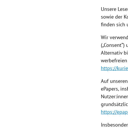
Unsere Lese
sowie der K
finden sich
Wir verwend
(„Consent“) 
Alternativ b
werbefreien
https://kur
Auf unseren
ePapers, ins
Nutzer:inne
grundsätzli
https://epape
Insbesonder