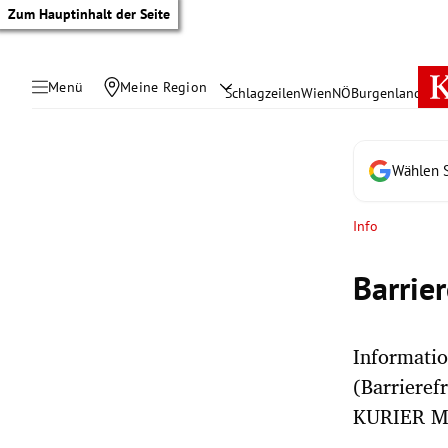
Zum Hauptinhalt der Seite
Menü
Meine Region
Schlagzeilen
Wien
NÖ
Burgenland
Öste
Wählen S
Info
Barrie
Informatio
(Barrieref
tik Untermenü
KURIER M
rreich Untermenü