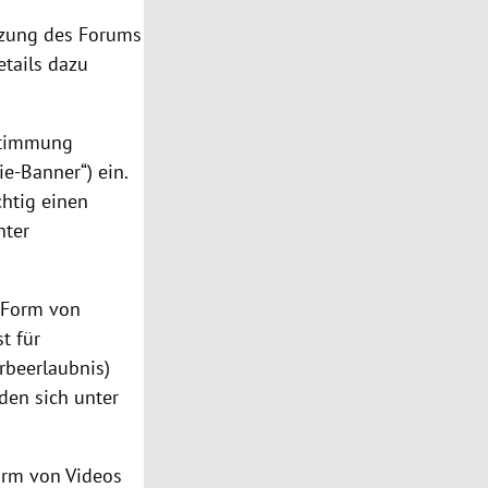
tzung des Forums
etails dazu
ustimmung
ie-Banner“) ein.
chtig einen
nter
n Form von
t für
rbeerlaubnis)
den sich unter
Form von Videos