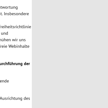
antwortung
st. Insbesondere
eiheitsrichtlinie
n und
emühen wir uns
freie Webinhalte
Durchführung der
gende
r Ausrichtung des