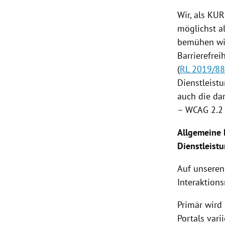
Wir, als KU
rt Untermenü
möglichst a
bemühen wir
schaft Untermenü
Barrierefrei
(
RL 2019/8
s Untermenü
Dienstleistu
zeit Untermenü
auch die da
– WCAG 2.2 
undheit Untermenü
Allgemeine 
tur Untermenü
Dienstleist
nung Untermenü
Auf unseren
Interaktion
lität Untermenü
Primär wird 
Portals varii