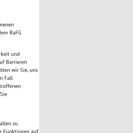
mmenen
 dem BaFG
rkeit und
uf Barrieren
tten wir Sie, uns
m Fall
troffenen
Sie
ällen zu
er Funktionen auf