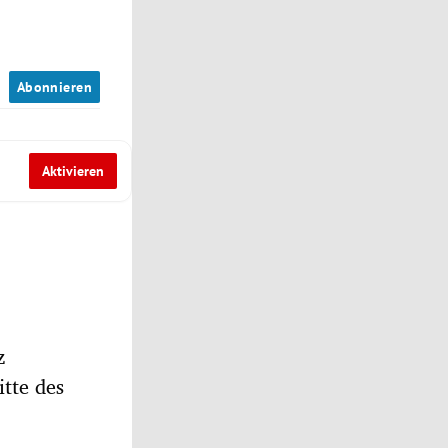
n
Abonnieren
Aktivieren
z
itte des