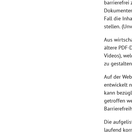
barrierefrei
Dokumenten,
Fall die Inh
stellen. (Un
Aus wirtsch
ältere PDF-D
Videos), wel
zu gestalte
Auf der Web
entwickelt n
kann bezügl
getroffen w
Barrierefre
Die aufgeli
laufend korr