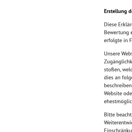
Erstellung d
Diese Erklä
Bewertung e
erfolgte in
Unsere Webs
Zugänglichke
stoßen, wel
dies an fol
beschreiben
Website ode
ehestmöglic
Bitte beacht
Weiterentwi
Einschränku