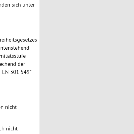
nden sich unter
reiheitsgesetzes
untenstehend
mitätsstufe
rechend der
d EN 301 549“
n nicht
ch nicht