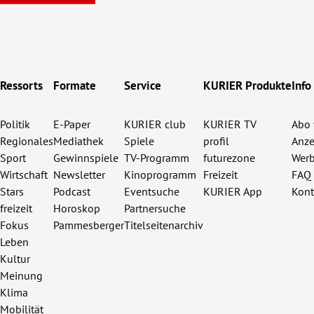
Ressorts
Formate
Service
KURIER Produkte
Info
Politik
E-Paper
KURIER club
KURIER TV
Abo 
Regionales
Mediathek
Spiele
profil
Anze
Sport
Gewinnspiele
TV-Programm
futurezone
Werb
Wirtschaft
Newsletter
Kinoprogramm
Freizeit
FAQ
Stars
Podcast
Eventsuche
KURIER App
Kont
freizeit
Horoskop
Partnersuche
Fokus
Pammesberger
Titelseitenarchiv
Leben
Kultur
Meinung
Klima
Mobilität