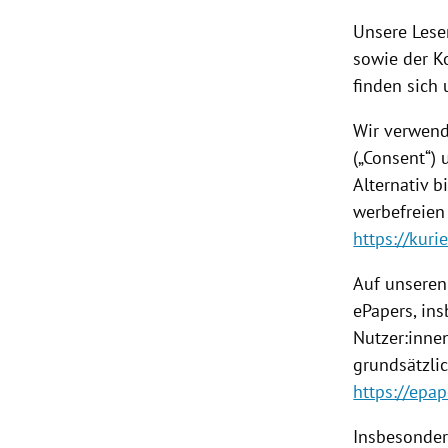
Unsere Lese
sowie der K
finden sich
Wir verwend
(„Consent“) 
Alternativ b
werbefreien
https://kur
Auf unseren
ePapers, ins
Nutzer:inne
grundsätzli
https://epape
Insbesonder