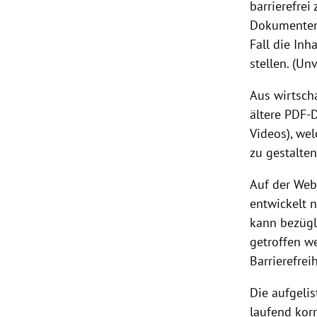
barrierefrei
Dokumenten,
Fall die Inh
stellen. (Un
Aus wirtsch
ältere PDF-D
Videos), wel
zu gestalte
Auf der Web
entwickelt n
kann bezügl
getroffen w
Barrierefre
Die aufgeli
laufend korr