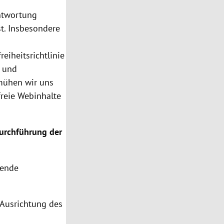
antwortung
st. Insbesondere
eiheitsrichtlinie
n und
emühen wir uns
freie Webinhalte
Durchführung der
gende
r Ausrichtung des