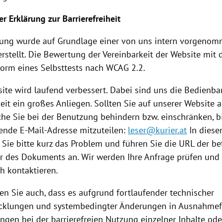
er Erklärung zur Barrierefreiheit
rung wurde auf Grundlage einer von uns intern vorgeno
rstellt. Die Bewertung der Vereinbarkeit der Website mit
 Form eines Selbsttests nach WCAG 2.2.
ite wird laufend verbessert. Dabei sind uns die Bedienba
it ein großes Anliegen. Sollten Sie auf unserer Website a
che Sie bei der Benutzung behindern bzw. einschränken, bi
gende E-Mail-Adresse mitzuteilen:
leser@kurier.at
In diese
 Sie bitte kurz das Problem und führen Sie die URL der be
r des Dokuments an. Wir werden Ihre Anfrage prüfen und 
h kontaktieren.
en Sie auch, dass es aufgrund fortlaufender technischer
cklungen und systembedingter Änderungen in Ausnahmef
ngen bei der barrierefreien Nutzung einzelner Inhalte od