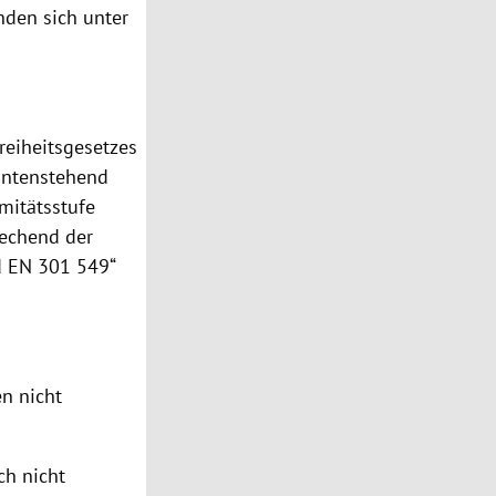
nden sich unter
reiheitsgesetzes
untenstehend
mitätsstufe
rechend der
d EN 301 549“
n nicht
ch nicht