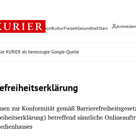
Anmelde
rreich
Politik
Wirtschaft
Sport
Kultur
Freizeit
Gesundheit
Stars
ie KURIER als bevorzugte Google-Quelle
refreiheitserklärung
nen zur Konformität gemäß Barrierefreiheitsgeset
reiheitserklärung) betreffend sämtliche Onlineauftr
edienhauses