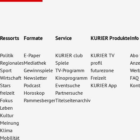
Ressorts
Formate
Service
KURIER Produkte
Info
Politik
E-Paper
KURIER club
KURIER TV
Abo 
Regionales
Mediathek
Spiele
profil
Anze
Sport
Gewinnspiele
TV-Programm
futurezone
Werb
Wirtschaft
Newsletter
Kinoprogramm
Freizeit
FAQ
Stars
Podcast
Eventsuche
KURIER App
Kont
freizeit
Horoskop
Partnersuche
Fokus
Pammesberger
Titelseitenarchiv
Leben
Kultur
Meinung
Klima
Mobilität