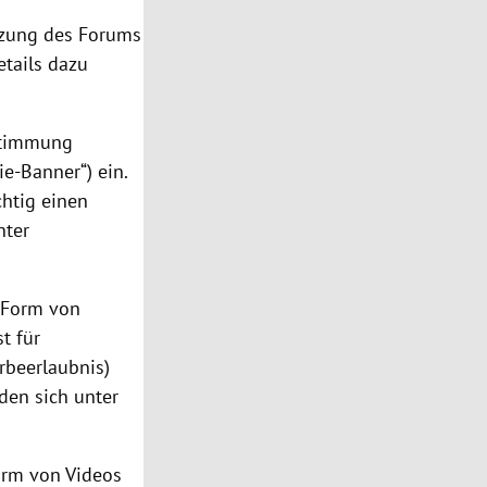
tzung des Forums
etails dazu
ustimmung
ie-Banner“) ein.
chtig einen
nter
n Form von
t für
rbeerlaubnis)
den sich unter
Form von Videos