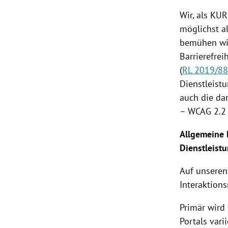
Wir, als KU
rt Untermenü
möglichst a
bemühen wir
schaft Untermenü
Barrierefrei
(
RL 2019/8
s Untermenü
Dienstleistu
zeit Untermenü
auch die da
– WCAG 2.2 
undheit Untermenü
Allgemeine 
tur Untermenü
Dienstleist
nung Untermenü
Auf unseren
Interaktion
lität Untermenü
Primär wird 
Portals varii