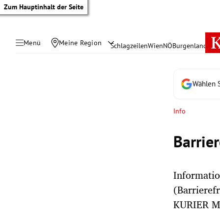
Zum Hauptinhalt der Seite
Menü
Meine Region
Schlagzeilen
Wien
NÖ
Burgenland
Öste
Wählen S
Info
Barrie
Informatio
(Barrieref
tik Untermenü
KURIER M
rreich Untermenü