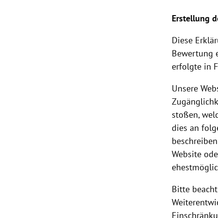
Erstellung d
Diese Erklä
Bewertung e
erfolgte in
Unsere Webs
Zugänglichke
stoßen, wel
dies an fol
beschreiben
Website ode
ehestmöglic
Bitte beacht
Weiterentwi
Einschränku