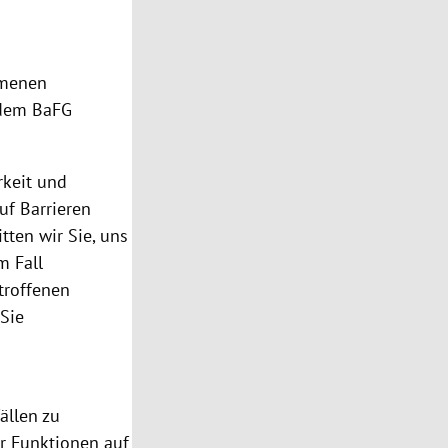
mmenen
 dem BaFG
rkeit und
uf Barrieren
tten wir Sie, uns
m Fall
troffenen
Sie
ällen zu
er Funktionen auf