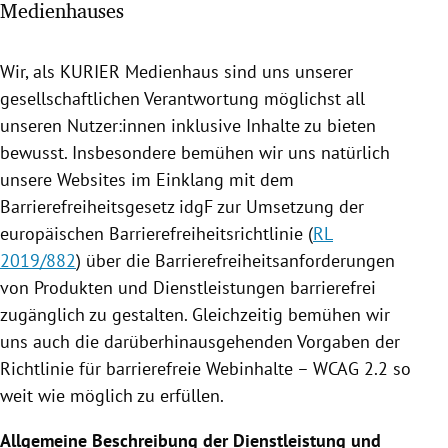
Medienhauses
rreich Untermenü
rt Untermenü
Wir, als KURIER Medienhaus sind uns unserer
gesellschaftlichen Verantwortung möglichst all
schaft Untermenü
unseren Nutzer:innen inklusive Inhalte zu bieten
bewusst. Insbesondere bemühen wir uns natürlich
s Untermenü
unsere Websites im Einklang mit dem
Barrierefreiheitsgesetz idgF zur Umsetzung der
zeit Untermenü
europäischen Barrierefreiheitsrichtlinie (
RL
2019/882
) über die Barrierefreiheitsanforderungen
undheit Untermenü
von Produkten und Dienstleistungen barrierefrei
tur Untermenü
zugänglich zu gestalten. Gleichzeitig bemühen wir
uns auch die darüberhinausgehenden Vorgaben der
nung Untermenü
Richtlinie für barrierefreie Webinhalte – WCAG 2.2 so
weit wie möglich zu erfüllen.
lität Untermenü
Allgemeine Beschreibung der Dienstleistung und