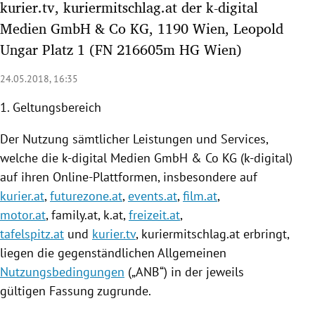
kurier.tv, kuriermitschlag.at der k-digital
rreich Untermenü
Medien GmbH & Co KG, 1190 Wien, Leopold
Ungar Platz 1 (FN 216605m HG Wien)
rt Untermenü
24.05.2018, 16:35
schaft Untermenü
1. Geltungsbereich
s Untermenü
Der
Nutzung
sämtlicher Leistungen und Services,
zeit Untermenü
welche die k-digital Medien GmbH & Co KG (k-digital)
auf ihren Online-Plattformen, insbesondere auf
undheit Untermenü
kurier.at
,
futurezone.at
,
events.at
,
film.at
,
motor.at
, family.at, k.at,
freizeit.at
,
tur Untermenü
tafelspitz.at
und
kurier.tv
,
kuriermitschlag
.at erbringt,
nung Untermenü
liegen die gegenständlichen Allgemeinen
Nutzungsbedingungen
(„ANB“) in der jeweils
lität Untermenü
gültigen Fassung zugrunde.