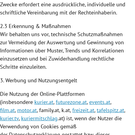
Zwecke erfordert eine ausdrückliche, individuelle und
schriftliche Vereinbarung mit der Rechteinhaberin.
2.3 Erkennung & Maßnahmen
Wir behalten uns vor, technische Schutzmaßnahmen
zur Vermeidung der Auswertung und Gewinnung von
Informationen über Muster, Trends und Korrelationen
einzusetzen und bei Zuwiderhandlung rechtliche
Schritte einzuleiten.
3. Werbung und Nutzungsentgelt
Die
Nutzung
der Online-Plattformen
(insbesondere
kurier.at
,
futurezone.at
,
events.at
,
film.at
,
motor.at
, family.at, k.at,
freizeit.at
,
tafelspitz.at
,
kurier.tv
,
kuriermitschlag
.at) ist, wenn der Nutzer die
Verwendung von
Cookies
gemäß
der Datenschutzerklärung gestattet bzw. dieser