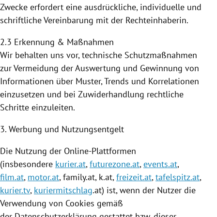
Zwecke erfordert eine ausdrückliche, individuelle und
schriftliche Vereinbarung mit der Rechteinhaberin.
2.3 Erkennung & Maßnahmen
Wir behalten uns vor, technische Schutzmaßnahmen
zur Vermeidung der Auswertung und Gewinnung von
Informationen über Muster, Trends und Korrelationen
einzusetzen und bei Zuwiderhandlung rechtliche
Schritte einzuleiten.
3. Werbung und Nutzungsentgelt
Die
Nutzung
der Online-Plattformen
(insbesondere
kurier.at
,
futurezone.at
,
events.at
,
film.at
,
motor.at
, family.at, k.at,
freizeit.at
,
tafelspitz.at
,
kurier.tv
,
kuriermitschlag
.at) ist, wenn der Nutzer die
Verwendung von
Cookies
gemäß
der Datenschutzerklärung gestattet bzw. dieser