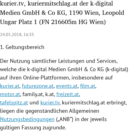
kurier.tv, kuriermitschlag.at der k-digital
rreich Untermenü
Medien GmbH & Co KG, 1190 Wien, Leopold
Ungar Platz 1 (FN 216605m HG Wien)
rt Untermenü
24.05.2018, 16:35
schaft Untermenü
1. Geltungsbereich
s Untermenü
Der
Nutzung
sämtlicher Leistungen und Services,
zeit Untermenü
welche die k-digital Medien GmbH & Co KG (k-digital)
auf ihren Online-Plattformen, insbesondere auf
undheit Untermenü
kurier.at
,
futurezone.at
,
events.at
,
film.at
,
motor.at
, family.at, k.at,
freizeit.at
,
tur Untermenü
tafelspitz.at
und
kurier.tv
,
kuriermitschlag
.at erbringt,
nung Untermenü
liegen die gegenständlichen Allgemeinen
Nutzungsbedingungen
(„ANB“) in der jeweils
lität Untermenü
gültigen Fassung zugrunde.