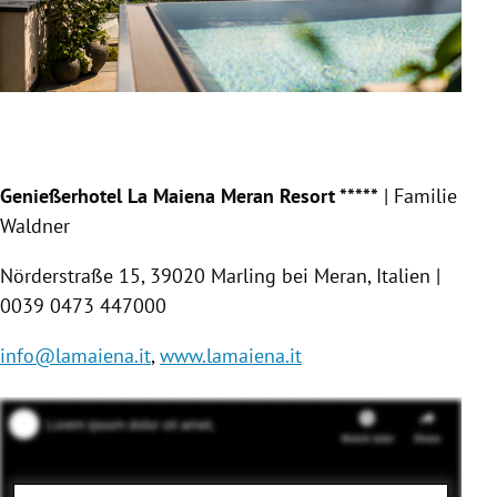
Slide 1 von 5
Genießerhotel La Maiena Meran Resort *****
| Familie
Waldner
Nörderstraße 15, 39020 Marling bei Meran, Italien |
0039 0473 447000
info@lamaiena.it
,
www.lamaiena.it