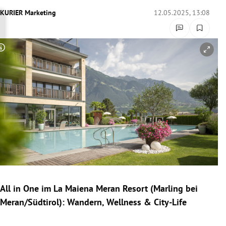
rreich Untermenü
KURIER Marketing
12.05.2025, 13:08
rt Untermenü
Copyright-Hinweis öffnen/schließen
schaft Untermenü
s Untermenü
zeit Untermenü
undheit Untermenü
tur Untermenü
nung Untermenü
All in One im La Maiena Meran Resort (Marling bei
Meran/Südtirol): Wandern, Wellness & City-Life
lität Untermenü