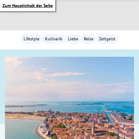
Zum Hauptinhalt der Seite
Lifestyle
Kulinarik
Liebe
Reise
Zeitgeist
itik Untermenü