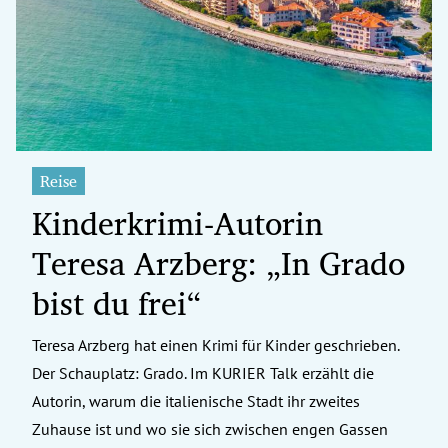
erreich Untermenü
rt Untermenü
tschaft Untermenü
rs Untermenü
Reise
Kinderkrimi-Autorin
izeit Untermenü
Teresa Arzberg: „In Grado
undheit Untermenü
bist du frei“
tur Untermenü
Teresa Arzberg hat einen Krimi für Kinder geschrieben.
nung Untermenü
Der Schauplatz: Grado. Im KURIER Talk erzählt die
ilität Untermenü
Autorin, warum die italienische Stadt ihr zweites
Zuhause ist und wo sie sich zwischen engen Gassen