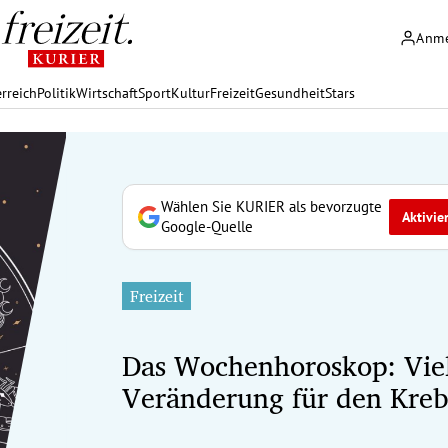
Anm
rreich
Politik
Wirtschaft
Sport
Kultur
Freizeit
Gesundheit
Stars
Wählen Sie KURIER als bevorzugte
Aktivie
Google-Quelle
Freizeit
Das Wochenhoroskop: Vie
Veränderung für den Kreb