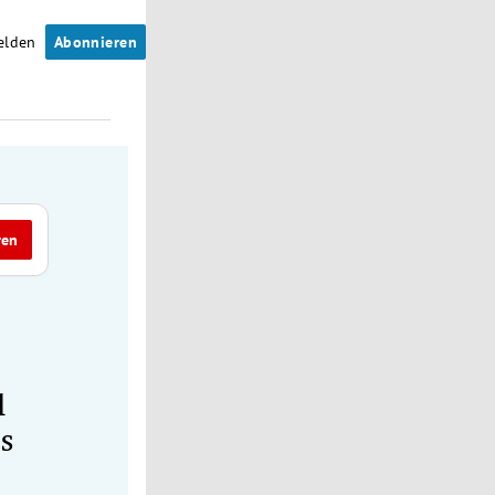
elden
Abonnieren
ren
l
s