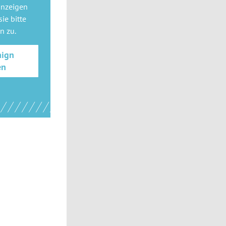
anzeigen
ie bitte
gn
zu.
aign
en