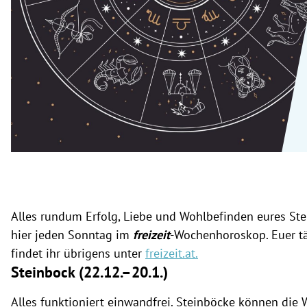
rt Untermenü
schaft Untermenü
s Untermenü
zeit Untermenü
undheit Untermenü
tur Untermenü
nung Untermenü
Alles rundum Erfolg, Liebe und Wohlbefinden eures Ste
hier jeden Sonntag im
freizeit
-Wochenhoroskop. Euer t
lität Untermenü
findet ihr übrigens unter
freizeit.at
.
Steinbock (22.12.
–
20.1.)
Alles funktioniert einwandfrei. Steinböcke können die