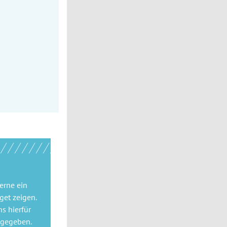
gerne
ein
get
zeigen.
ns hierfür
 gegeben.