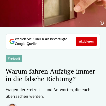
erreich Untermenü
rt Untermenü
tschaft Untermenü
rs Untermenü
Wählen Sie KURIER als bevorzugte
Aktivieren
Google-Quelle
izeit Untermenü
Freizeit
undheit Untermenü
Warum fahren Aufzüge immer
tur Untermenü
in die falsche Richtung?
nung Untermenü
Fragen der Freizeit ... und Antworten, die euch
ilität Untermenü
überraschen werden.