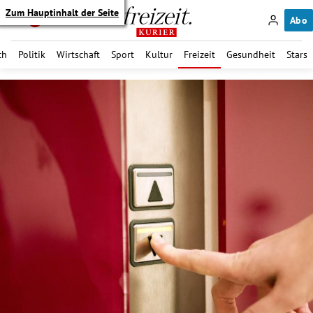
Zum Hauptinhalt der Seite
Abo
ch
Politik
Wirtschaft
Sport
Kultur
Freizeit
Gesundheit
Stars
itik Untermenü