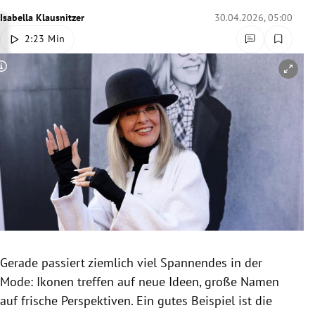
rreich Untermenü
Isabella Klausnitzer
30.04.2026, 05:00
2:23 Min
rt Untermenü
Copyright-Hinweis öffnen/schließen
schaft Untermenü
s Untermenü
zeit Untermenü
undheit Untermenü
tur Untermenü
nung Untermenü
Gerade passiert ziemlich viel Spannendes in der
Mode: Ikonen treffen auf neue Ideen, große Namen
lität Untermenü
auf frische Perspektiven. Ein gutes Beispiel ist die