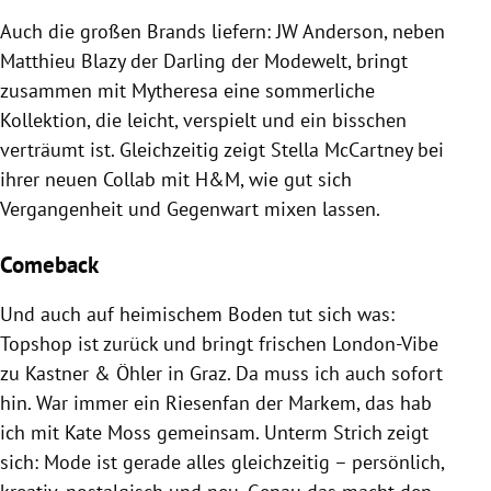
Slide 1 von 5
Auch die großen Brands liefern: JW Anderson, neben
Matthieu Blazy der Darling der Modewelt, bringt
zusammen mit Mytheresa eine sommerliche
Kollektion, die leicht, verspielt und ein bisschen
verträumt ist. Gleichzeitig zeigt Stella McCartney bei
ihrer neuen Collab mit H&M, wie gut sich
Vergangenheit und Gegenwart mixen lassen.
Comeback
Und auch auf heimischem Boden tut sich was:
Topshop ist zurück und bringt frischen London-Vibe
zu Kastner & Öhler in Graz. Da muss ich auch sofort
hin. War immer ein Riesenfan der Markem, das hab
ich mit Kate Moss gemeinsam. Unterm Strich zeigt
sich: Mode ist gerade alles gleichzeitig – persönlich,