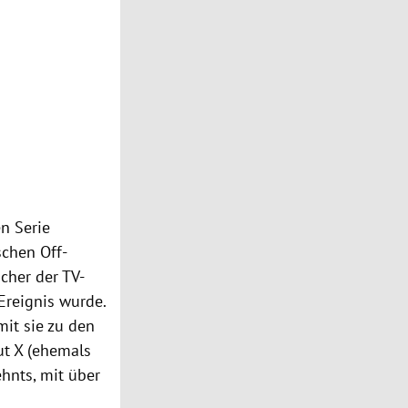
n Serie
schen Off-
cher der TV-
Ereignis wurde.
mit sie zu den
ut X (ehemals
ehnts, mit über