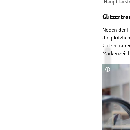
Hauptdarstel
Glitzertr
Neben der Fa
die plötzlic
Glitzerträn
Markenzeich
Copyright-