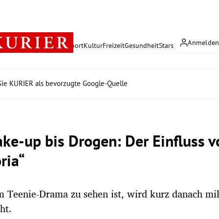
Anmelde
rreich
Politik
Wirtschaft
Sport
Kultur
Freizeit
Gesundheit
Stars
ie KURIER als bevorzugte Google-Quelle
ke-up bis Drogen: Der Einfluss v
ria“
 Teenie-Drama zu sehen ist, wird kurz danach mi
ht.