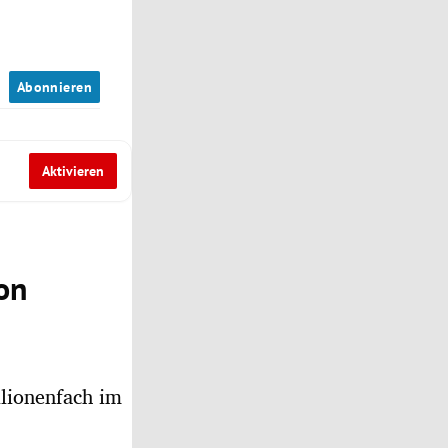
n
Abonnieren
Aktivieren
on
llionenfach im