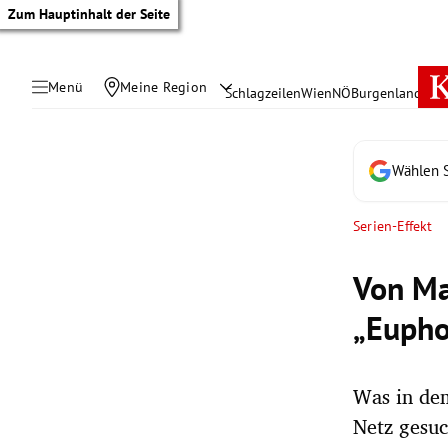
Zum Hauptinhalt der Seite
Menü
Meine Region
Schlagzeilen
Wien
NÖ
Burgenland
Öste
Wählen S
Serien-Effekt
Von Ma
„Eupho
Was in dem
tik Untermenü
Netz gesuc
rreich Untermenü