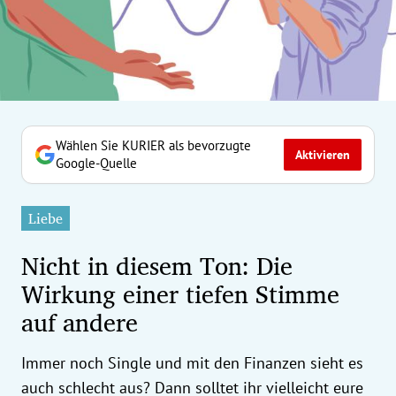
erreich Untermenü
rt Untermenü
tschaft Untermenü
rs Untermenü
Wählen Sie KURIER als bevorzugte
Aktivieren
Google-Quelle
izeit Untermenü
Liebe
undheit Untermenü
Nicht in diesem Ton: Die
tur Untermenü
Wirkung einer tiefen Stimme
auf andere
nung Untermenü
ilität Untermenü
Immer noch Single und mit den Finanzen sieht es
auch schlecht aus? Dann solltet ihr vielleicht eure