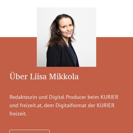
Über Liisa Mikkola
Redakteurin und Digital Producer beim KURIER
und freizeit.at, dem Digitalformat der KURIER
freizeit.