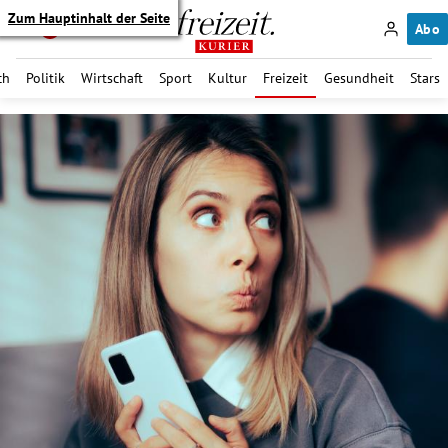
Zum Hauptinhalt der Seite
Abo
ch
Politik
Wirtschaft
Sport
Kultur
Freizeit
Gesundheit
Stars
itik Untermenü