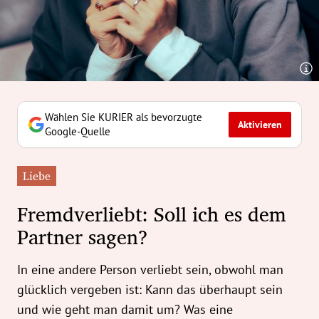
erreich Untermenü
rt Untermenü
tschaft Untermenü
rs Untermenü
Wählen Sie KURIER als bevorzugte
Aktivieren
Google-Quelle
izeit Untermenü
Liebe
undheit Untermenü
Fremdverliebt: Soll ich es dem
tur Untermenü
Partner sagen?
nung Untermenü
In eine andere Person verliebt sein, obwohl man
ilität Untermenü
glücklich vergeben ist: Kann das überhaupt sein
und wie geht man damit um? Was eine