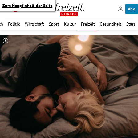
Zum Hauptinhalt der Seite
Abo
ch
Politik
Wirtschaft
Sport
Kultur
Freizeit
Gesundheit
Stars
itik Untermenü