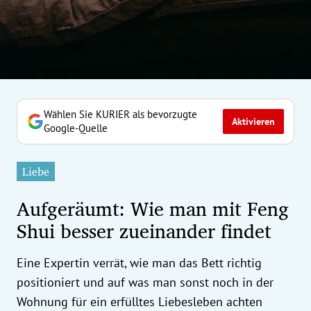
erreich Untermenü
rt Untermenü
tschaft Untermenü
rs Untermenü
Wählen Sie KURIER als bevorzugte
Aktivieren
Google-Quelle
izeit Untermenü
Liebe
undheit Untermenü
Aufgeräumt: Wie man mit Feng
tur Untermenü
Shui besser zueinander findet
nung Untermenü
Eine Expertin verrät, wie man das Bett richtig
ilität Untermenü
positioniert und auf was man sonst noch in der
Wohnung für ein erfülltes Liebesleben achten