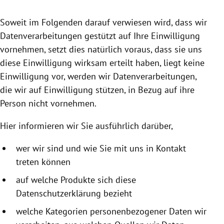
rreich Untermenü
Soweit im Folgenden darauf verwiesen wird, dass wir
rt Untermenü
Datenverarbeitungen gestützt auf Ihre Einwilligung
vornehmen, setzt dies natürlich voraus, dass sie uns
schaft Untermenü
diese Einwilligung wirksam erteilt haben, liegt keine
Einwilligung vor, werden wir Datenverarbeitungen,
s Untermenü
die wir auf Einwilligung stützen, in Bezug auf ihre
Person nicht vornehmen.
zeit Untermenü
Hier informieren wir Sie ausführlich darüber,
undheit Untermenü
wer wir sind und wie Sie mit uns in Kontakt
tur Untermenü
treten können
nung Untermenü
auf welche Produkte sich diese
Datenschutzerklärung bezieht
lität Untermenü
welche Kategorien personenbezogener Daten wir