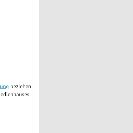
rung
beziehen
edienhauses
.