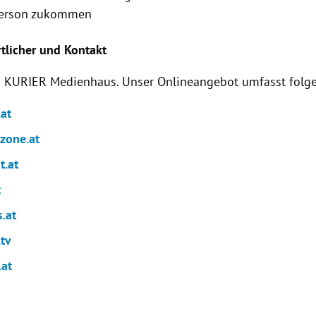
Person zukommen
rtlicher und Kontakt
as KURIER
Medienhaus
. Unser Onlineangebot umfasst folg
.at
ezone.at
t.at
t
.at
.tv
.at