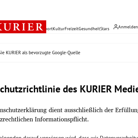
Anmelde
rreich
Politik
Wirtschaft
Sport
Kultur
Freizeit
Gesundheit
Stars
ie KURIER als bevorzugte Google-Quelle
chutzrichtlinie des KURIER Med
nschutzerklärung dient ausschließlich der Erfüllu
zrechtlichen Informationspflicht.
olgenden darauf verwiesen wird, dass wir Datenverarbeitu