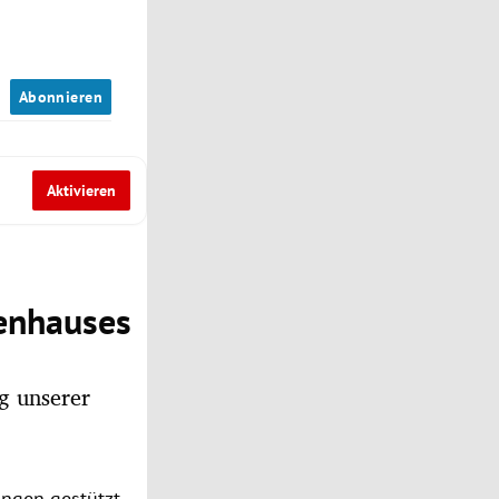
n
Abonnieren
Aktivieren
ienhauses
ng unserer
ngen gestützt