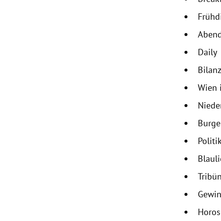
Frühd
Abend
Daily
Bilanz
Wien 
Niede
Burge
Politi
Blaul
Tribü
Gewin
Horo