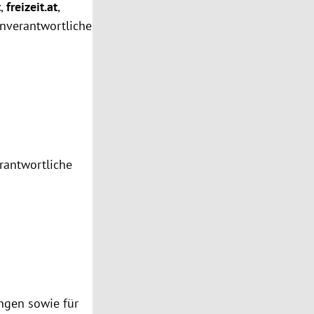
t
,
freizeit.at
,
enverantwortliche
erantwortliche
ungen sowie für