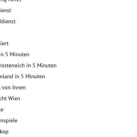
ienst
dienst
iert
in 5 Minuten
rösterreich in 5 Minuten
nland in 5 Minuten
k von Innen
icht Wien
ne
nspiele
skop