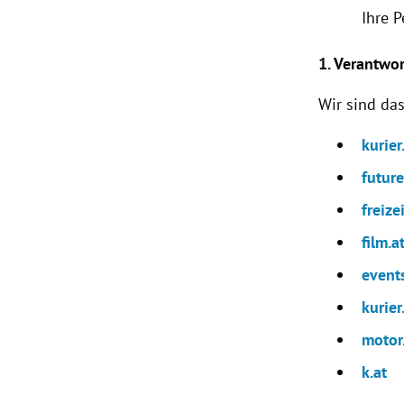
Ihre 
1. Verantwo
Wir sind d
kurier
futur
freizei
film.a
events
kurier
motor
k.at