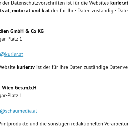
 der Datenschutzvorschriften ist für die Websites
kurier.a
ts.at
, motor.at und k.at
der für Ihre Daten zuständige Dat
Medien GmbH & Co KG
ar-Platz 1
@kurier.at
 Website
kurier.tv
ist der für Ihre Daten zuständige Daten­v
a
Wien
Ges.m.b.H
ar-Platz 1
z@schaumedia.at
Printprodukte und die sonstigen redaktionellen Verarbeit