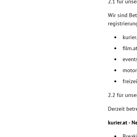
2.1 für unse
Wir sind Bet
registrierun
kurier
film.a
events
motor
freizei
2.2
für unse
Derzeit betr
kurier.at - N
Break