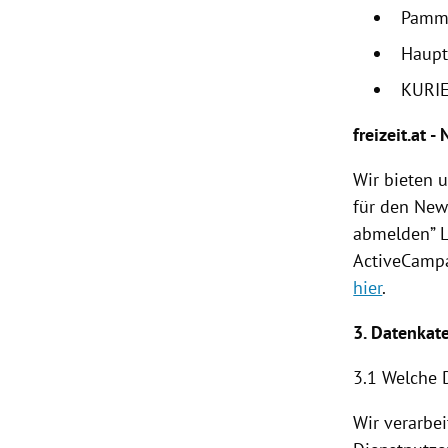
Pamm
Haupt
KURIE
freizeit.at -
Wir bieten 
für den News
abmelden” L
ActiveCampa
hier
.
3. Datenkat
3.1 Welche 
Wir verarbe