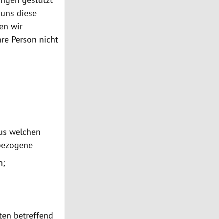
 uns diese
en wir
hre Person nicht
aus welchen
nbezogene
n;
ten betreffend