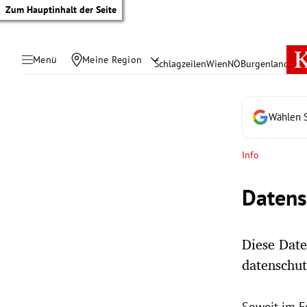
Zum Hauptinhalt der Seite
Menü
Meine Region
Schlagzeilen
Wien
NÖ
Burgenland
Öste
Wählen S
Info
Datens
Diese Date
datenschut
tik Untermenü
rreich Untermenü
Soweit im F