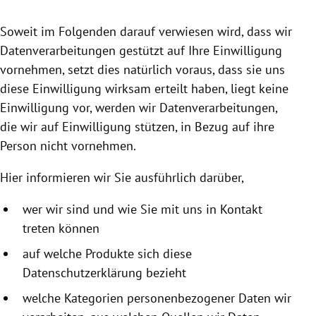
rreich Untermenü
Soweit im Folgenden darauf verwiesen wird, dass wir
rt Untermenü
Datenverarbeitungen gestützt auf Ihre Einwilligung
vornehmen, setzt dies natürlich voraus, dass sie uns
schaft Untermenü
diese Einwilligung wirksam erteilt haben, liegt keine
Einwilligung vor, werden wir Datenverarbeitungen,
s Untermenü
die wir auf Einwilligung stützen, in Bezug auf ihre
Person nicht vornehmen.
zeit Untermenü
Hier informieren wir Sie ausführlich darüber,
undheit Untermenü
wer wir sind und wie Sie mit uns in Kontakt
tur Untermenü
treten können
nung Untermenü
auf welche Produkte sich diese
Datenschutzerklärung bezieht
lität Untermenü
welche Kategorien personenbezogener Daten wir