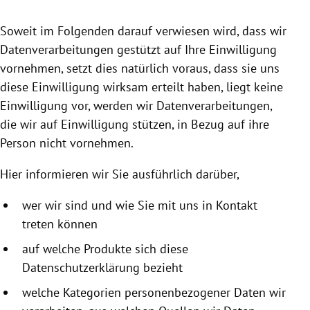
rreich Untermenü
Soweit im Folgenden darauf verwiesen wird, dass wir
rt Untermenü
Datenverarbeitungen gestützt auf Ihre Einwilligung
vornehmen, setzt dies natürlich voraus, dass sie uns
schaft Untermenü
diese Einwilligung wirksam erteilt haben, liegt keine
Einwilligung vor, werden wir Datenverarbeitungen,
s Untermenü
die wir auf Einwilligung stützen, in Bezug auf ihre
Person nicht vornehmen.
zeit Untermenü
Hier informieren wir Sie ausführlich darüber,
undheit Untermenü
wer wir sind und wie Sie mit uns in Kontakt
tur Untermenü
treten können
nung Untermenü
auf welche Produkte sich diese
Datenschutzerklärung bezieht
lität Untermenü
welche Kategorien personenbezogener Daten wir