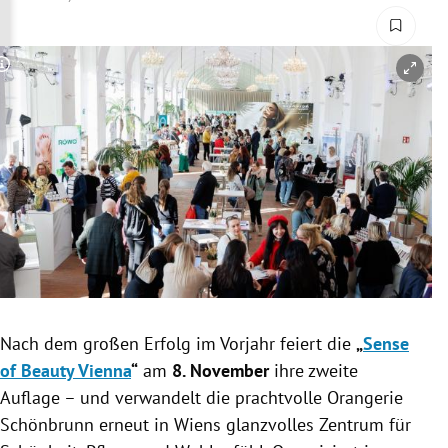
rreich Untermenü
rt Untermenü
Copyright-Hinweis öffnen/schließen
schaft Untermenü
s Untermenü
zeit Untermenü
undheit Untermenü
tur Untermenü
Nach dem großen Erfolg im Vorjahr feiert die
„
Sense
nung Untermenü
of Beauty Vienna
“
am
8. November
ihre zweite
Auflage – und verwandelt die prachtvolle Orangerie
lität Untermenü
Schönbrunn erneut in Wiens glanzvolles Zentrum für