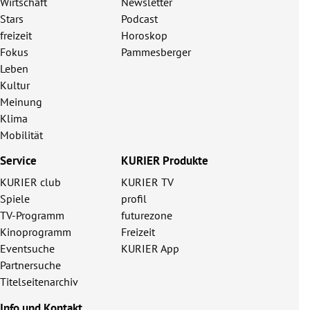
Wirtschaft
Newsletter
Stars
Podcast
freizeit
Horoskop
Fokus
Pammesberger
Leben
Kultur
Meinung
Klima
Mobilität
Service
KURIER Produkte
KURIER club
KURIER TV
Spiele
profil
TV-Programm
futurezone
Kinoprogramm
Freizeit
Eventsuche
KURIER App
Partnersuche
Titelseitenarchiv
Info und Kontakt