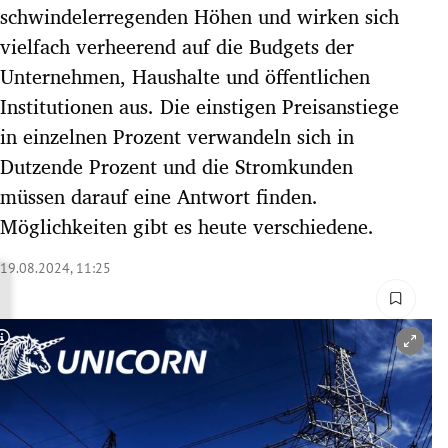
schwindelerregenden Höhen und wirken sich
rreich Untermenü
vielfach verheerend auf die Budgets der
rt Untermenü
Unternehmen, Haushalte und öffentlichen
Institutionen aus. Die einstigen Preisanstiege
schaft Untermenü
in einzelnen Prozent verwandeln sich in
Dutzende Prozent und die Stromkunden
s Untermenü
müssen darauf eine Antwort finden.
zeit Untermenü
Möglichkeiten gibt es heute verschiedene.
undheit Untermenü
19.08.2024, 11:25
tur Untermenü
Copyright-Hinweis öffnen/schließen
nung Untermenü
lität Untermenü