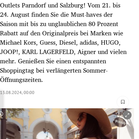
Outlets Parndorf und Salzburg! Vom 21. bis
rreich Untermenü
24. August finden Sie die Must-haves der
rt Untermenü
Saison mit bis zu unglaublichen 80 Prozent
Rabatt auf den Originalpreis bei Marken wie
schaft Untermenü
Michael Kors, Guess, Diesel, adidas, HUGO,
JOOP!, KARL LAGERFELD, Aigner und vielen
s Untermenü
mehr. Genießen Sie einen entspannten
zeit Untermenü
Shoppingtag bei verlängerten Sommer-
Öffnungszeiten.
undheit Untermenü
13.08.2024, 00:00
tur Untermenü
nung Untermenü
Copyright-Hinweis öffnen/schließen
lität Untermenü