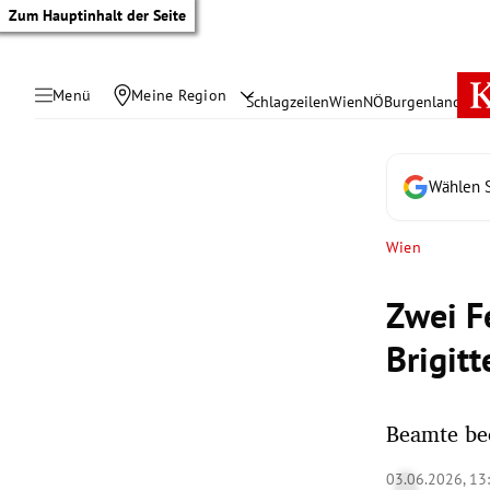
Zum Hauptinhalt der Seite
Menü
Meine Region
Schlagzeilen
Wien
NÖ
Burgenland
Öste
Wählen S
Wien
Zwei F
Brigit
Beamte be
tik Untermenü
03.06.2026, 13
rreich Untermenü