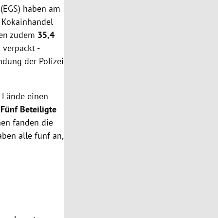
t (EGS) haben am
 Kokainhandel
ten zudem
35,4
 verpackt -
ndung der Polizei
r Lände einen
Fünf Beteiligte
nen fanden die
ben alle fünf an,