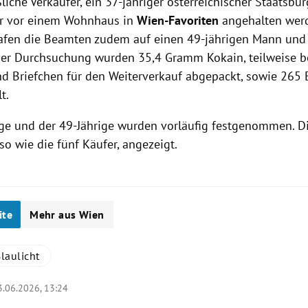
che Verkäufer, ein 37-jähriger österreichischer Staatsbür
er vor einem Wohnhaus in
Wien-Favoriten
angehalten werd
fen die Beamten zudem auf einen 49-jährigen Mann und 
iner Durchsuchung wurden 35,4 Gramm Kokain, teilweise be
d Briefchen für den Weiterverkauf abgepackt, sowie 265 
t.
ige und der 49-Jährige wurden vorläufig festgenommen. Di
o wie die fünf Käufer, angezeigt.
ite
Mehr aus Wien
laulicht
3.06.2026, 13:24