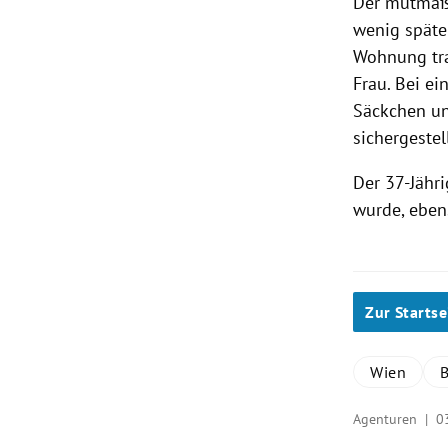
Der mutmaßli
wenig spät
Wohnung tra
Frau. Bei e
Säckchen un
sichergestell
Der 37-Jähr
wurde, ebens
Zur Startse
Wien
B
Agenturen |
0