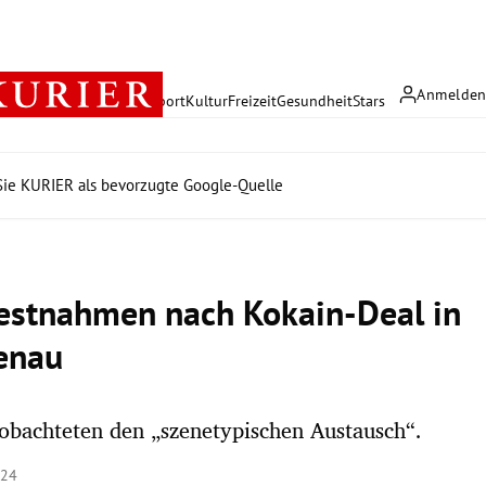
Anmelde
rreich
Politik
Wirtschaft
Sport
Kultur
Freizeit
Gesundheit
Stars
ie KURIER als bevorzugte Google-Quelle
estnahmen nach Kokain-Deal in
tenau
obachteten den „szenetypischen Austausch“.
:24