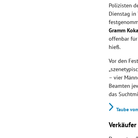
Polizisten 
Dienstag in
festgenomm
Gramm Koka
offenbar fü
hieß.
Vor den Fes
„szenetypis
– vier Männ
Beamten jew
das Suchtmi
Taube vom
Verkäufe