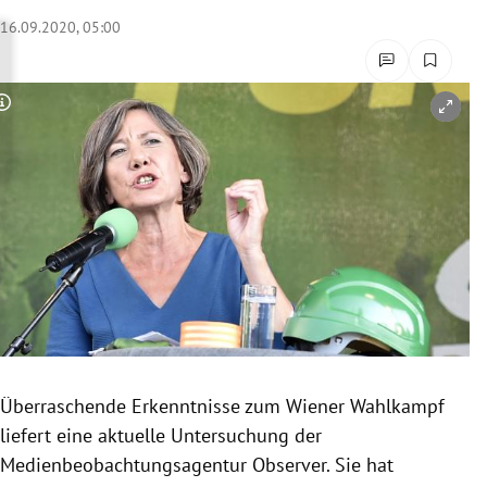
rreich Untermenü
16.09.2020, 05:00
rt Untermenü
Copyright-Hinweis öffnen/schließen
schaft Untermenü
s Untermenü
zeit Untermenü
undheit Untermenü
tur Untermenü
nung Untermenü
Überraschende Erkenntnisse zum Wiener Wahlkampf
liefert eine aktuelle Untersuchung der
lität Untermenü
Medienbeobachtungsagentur Observer. Sie hat