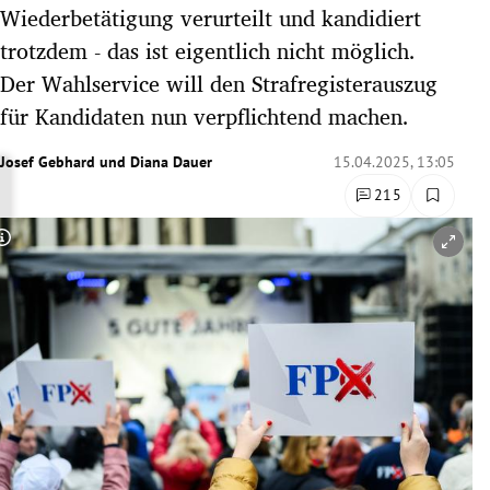
Wiederbetätigung verurteilt und kandidiert
rreich Untermenü
trotzdem - das ist eigentlich nicht möglich.
rt Untermenü
Der Wahlservice will den Strafregisterauszug
für Kandidaten nun verpflichtend machen.
schaft Untermenü
Josef Gebhard
und
Diana Dauer
15.04.2025, 13:05
s Untermenü
215
zeit Untermenü
Copyright-Hinweis öffnen/schließen
undheit Untermenü
tur Untermenü
nung Untermenü
lität Untermenü