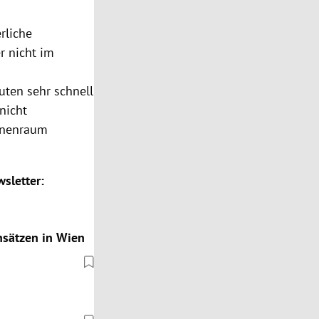
rliche
r nicht im
ten sehr schnell
nicht
Innenraum
sletter:
insätzen in Wien