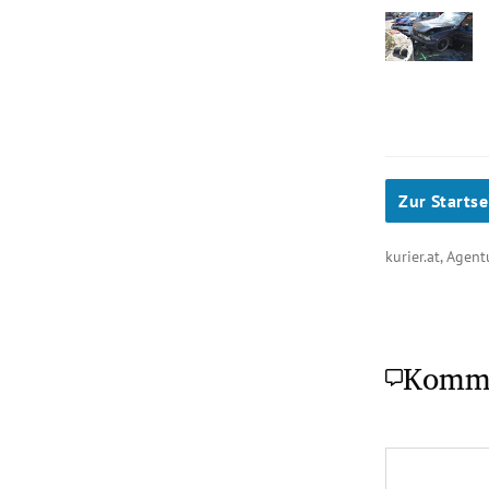
Zur Startse
kurier.at, Agen
Komm