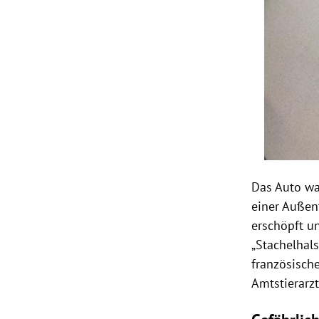
Das Auto wa
einer Außen
erschöpft u
„Stachelhal
französisch
Amtstierarz