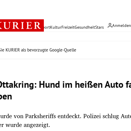
Anmelde
rreich
Politik
Wirtschaft
Sport
Kultur
Freizeit
Gesundheit
Stars
ie KURIER als bevorzugte Google-Quelle
ttakring: Hund im heißen Auto f
ben
urde von Parksheriffs entdeckt. Polizei schlug Aut
er wurde angezeigt.