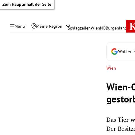
Zum Hauptinhalt der Seite
Menü
Meine Region
Schlagzeilen
Wien
NÖ
Burgenland
Öste
Wählen S
Wien
Wien-O
gestor
Das Tier w
tik Untermenü
Der Besitz
rreich Untermenü