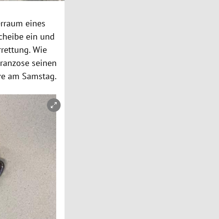
erraum eines
Scheibe ein und
rrettung. Wie
Franzose seinen
ive am Samstag.