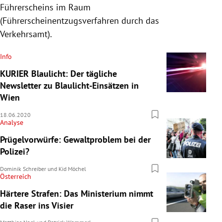
Führerscheins im Raum
(Füh
rerscheinentzugsverfahren durch das
Verkehrsamt).
Info
KURIER Blaulicht: Der tägliche
Newsletter zu Blaulicht-Einsätzen in
Wien
18.06.2020
Analyse
Prügelvorwürfe: Gewaltproblem bei der
Polizei?
Dominik Schreiber
und
Kid Möchel
Österreich
Härtere Strafen: Das Ministerium nimmt
die Raser ins Visier