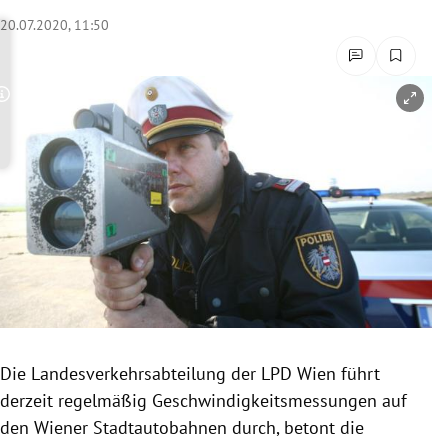
rreich Untermenü
20.07.2020, 11:50
rt Untermenü
Copyright-Hinweis öffnen/schließen
schaft Untermenü
s Untermenü
zeit Untermenü
undheit Untermenü
tur Untermenü
nung Untermenü
Die
Landesverkehrsabteilung der LPD Wien führt
derzeit regelmäßig Geschwindig
keitsmessungen auf
lität Untermenü
den Wiener Stadtautobahnen durch, betont die