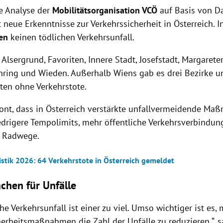
le Analyse der
Mobilitätsorganisation VCÖ
auf Basis von D
 neue Erkenntnisse zur Verkehrssicherheit in Österreich. I
en
keinen tödlichen Verkehrsunfall.
Alsergrund, Favoriten, Innere Stadt, Josefstadt, Margareten
ring und Wieden. Außerhalb Wiens gab es drei Bezirke u
dten ohne Verkehrstote.
ont, dass in Österreich verstärkte unfallvermeidende Ma
iedrigere Tempolimits, mehr öffentliche Verkehrsverbindu
e Radwege.
istik 2026: 64 Verkehrstote in Österreich gemeldet
chen für Unfälle
che Verkehrsunfall ist einer zu viel. Umso wichtiger ist es, 
herheitsmaßnahmen die Zahl der Unfälle zu reduzieren “, 