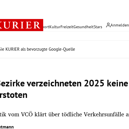
Anmelde
rreich
Politik
Wirtschaft
Sport
Kultur
Freizeit
Gesundheit
Stars
ie KURIER als bevorzugte Google-Quelle
ezirke verzeichneten 2025 keine
rstoten
stik vom VCÖ klärt über tödliche Verkehrsunfälle a
autmann