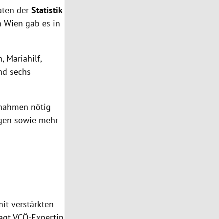
aten der
Statistik
n Wien gab es in
, Mariahilf,
nd sechs
ßnahmen nötig
ngen sowie mehr
mit verstärkten
sagt VCÖ-Expertin