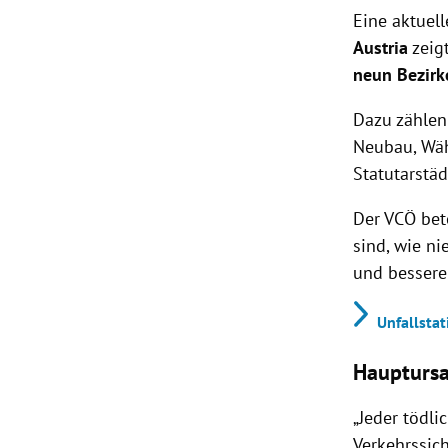
Eine aktuel
Austria
zeigt
neun Bezirk
Dazu zählen 
Neubau, Wäh
Statutarstä
Der VCÖ bet
sind, wie n
und besser
Unfallstat
Hauptursa
„Jeder tödli
Verkehrssic