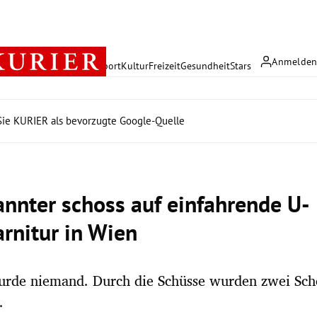
Anmelde
rreich
Politik
Wirtschaft
Sport
Kultur
Freizeit
Gesundheit
Stars
ie KURIER als bevorzugte Google-Quelle
nnter schoss auf einfahrende U-
rnitur in Wien
wurde niemand. Durch die Schüsse wurden zwei Sch
.