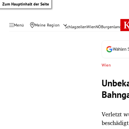
Zum Hauptinhalt der Seite
Menü
Meine Region
Schlagzeilen
Wien
NÖ
Burgenland
Öste
Wählen S
Wien
Unbeka
Bahnga
Verletzt 
tik Untermenü
beschädigt
rreich Untermenü