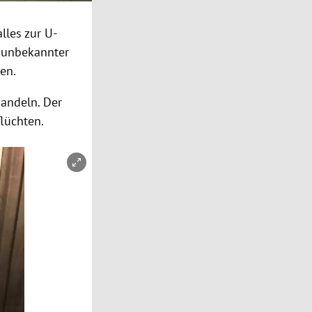
lles zur U-
n unbekannter
en.
handeln. Der
lüchten.