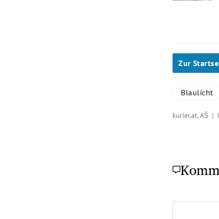
Zur Startse
Blaulicht
kurier.at, AŠ |
Komm