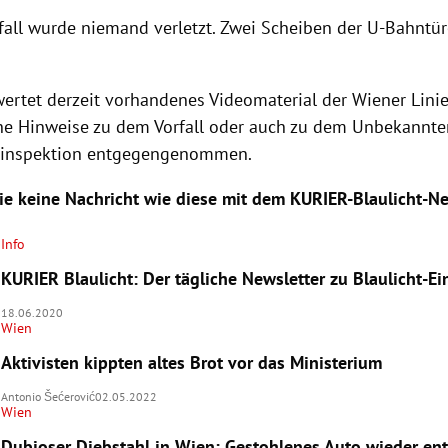
fall wurde niemand verletzt. Zwei Scheiben der U-Bahntü
wertet derzeit vorhandenes Videomaterial der Wiener Linie
he Hinweise zu dem Vorfall oder auch zu dem Unbekannte
eiinspektion entgegengenommen.
ie keine Nachricht wie diese mit dem KURIER-Blaulicht-Ne
Info
KURIER Blaulicht: Der tägliche Newsletter zu Blaulicht-E
18.06.2020
Wien
Aktivisten kippten altes Brot vor das Ministerium
Antonio Šećerović
02.05.2022
Wien
Dubioser Diebstahl in Wien: Gestohlenes Auto wieder en