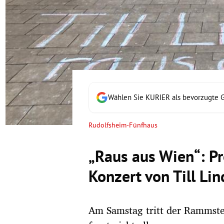
rt Untermenü
schaft Untermenü
s Untermenü
zeit Untermenü
Wählen Sie KURIER als bevorzugte 
undheit Untermenü
Rudolfsheim-Fünfhaus
tur Untermenü
„Raus aus Wien“: Pr
nung Untermenü
Konzert von Till L
lität Untermenü
Am Samstag tritt der Rammstei