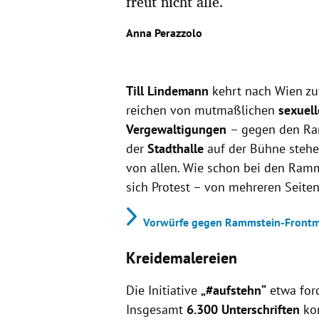
freut nicht alle.
Anna Perazzolo
Till Lindemann
kehrt nach Wien zur
reichen von mutmaßlichen
sexuell
Vergewaltigungen
– gegen den Ra
der
Stadthalle
auf der Bühne stehe
von allen. Wie schon bei den Ramm
sich Protest – von mehreren Seiten
Vorwürfe gegen Rammstein-Frontma
Kreidemalereien
Die Initiative
„#aufstehn“
etwa ford
Insgesamt
6.300 Unterschriften
ko