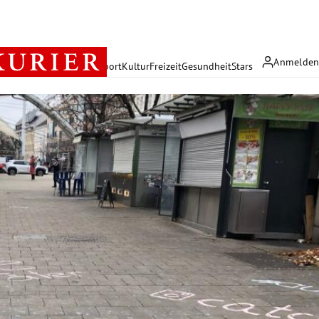
Anmelde
rreich
Politik
Wirtschaft
Sport
Kultur
Freizeit
Gesundheit
Stars