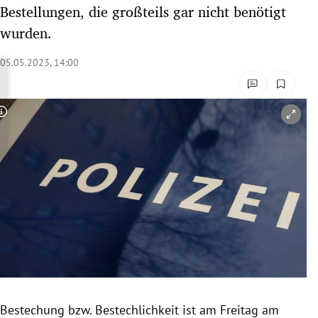
Bestellungen, die großteils gar nicht benötigt
rreich Untermenü
wurden.
rt Untermenü
05.05.2023, 14:00
schaft Untermenü
s Untermenü
Copyright-Hinweis öffnen/schließen
zeit Untermenü
undheit Untermenü
tur Untermenü
nung Untermenü
lität Untermenü
Bestechung bzw. Bestechlichkeit ist am Freitag am