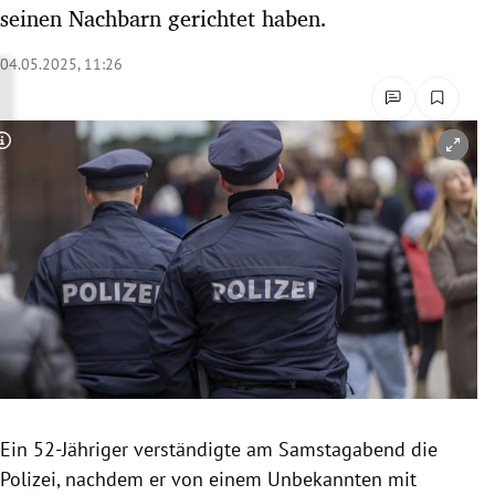
seinen Nachbarn gerichtet haben.
rreich Untermenü
04.05.2025, 11:26
rt Untermenü
schaft Untermenü
Copyright-Hinweis öffnen/schließen
s Untermenü
zeit Untermenü
undheit Untermenü
tur Untermenü
nung Untermenü
lität Untermenü
Ein 52-Jähriger verständigte am Samstagabend die
Polizei, nachdem er von einem Unbekannten mit