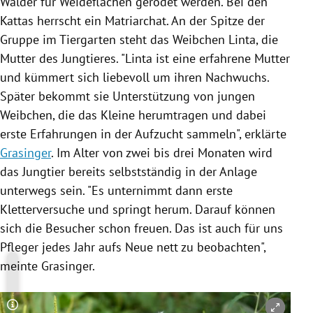
Wälder für Weideflächen gerodet werden. Bei den
Kattas
herrscht ein Matriarchat. An der Spitze der
Gruppe im Tiergarten steht das Weibchen
Linta
, die
Mutter des Jungtieres. "
Linta
ist eine erfahrene Mutter
und kümmert sich liebevoll um ihren Nachwuchs.
Später bekommt sie Unterstützung von jungen
Weibchen, die das Kleine herumtragen und dabei
erste Erfahrungen in der Aufzucht sammeln", erklärte
Grasinger
. Im Alter von zwei bis drei Monaten wird
das Jungtier bereits selbstständig in der Anlage
unterwegs sein. "Es unternimmt dann erste
Kletterversuche und springt herum. Darauf können
sich die Besucher schon freuen. Das ist auch für uns
Pfleger jedes Jahr aufs Neue nett zu beobachten",
meinte
Grasinger
.
Copyright-Hinweis öffnen/schließen