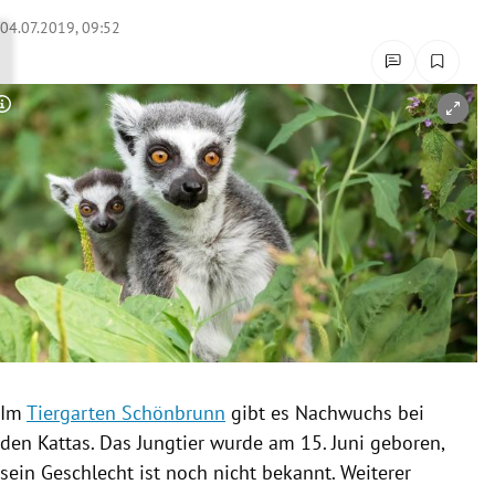
rreich Untermenü
04.07.2019, 09:52
rt Untermenü
Copyright-Hinweis öffnen/schließen
schaft Untermenü
s Untermenü
zeit Untermenü
undheit Untermenü
tur Untermenü
nung Untermenü
Im
Tiergarten Schönbrunn
gibt es Nachwuchs bei
den
Kattas
. Das Jungtier wurde am 15. Juni geboren,
lität Untermenü
sein Geschlecht ist noch nicht bekannt. Weiterer