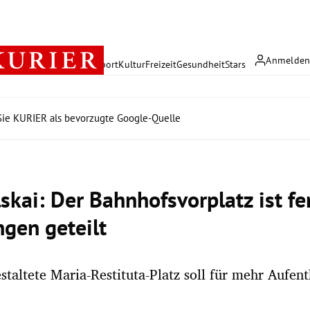
Anmelde
rreich
Politik
Wirtschaft
Sport
Kultur
Freizeit
Gesundheit
Stars
ie KURIER als bevorzugte Google-Quelle
kai: Der Bahnhofsvorplatz ist fer
gen geteilt
staltete Maria-Restituta-Platz soll für mehr Aufent