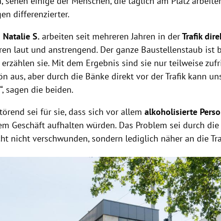
 sehen einige der Menschen, die täglich am Platz arbeiten
n differenzierter.
d Natalie S.
arbeiten seit mehreren Jahren in der
Trafik dir
ren laut und anstrengend. Der ganze Baustellenstaub ist 
 erzählen sie. Mit dem Ergebnis sind sie nur teilweise zufr
ön aus, aber durch die Bänke direkt vor der Trafik kann uns
, sagen die beiden.
örend sei für sie, dass sich vor allem
alkoholisierte Per
dem Geschäft aufhalten würden. Das Problem sei durch di
cht nicht verschwunden, sondern lediglich näher an die Tra
Hinweis öffnen/schließen