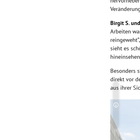
hervorheben,
Veränderunge
Birgit S. un
Arbeiten wa
reingeweht“,
sieht es sch
hineinsehen“
Besonders st
direkt vor 
aus ihrer Si
Copyright-