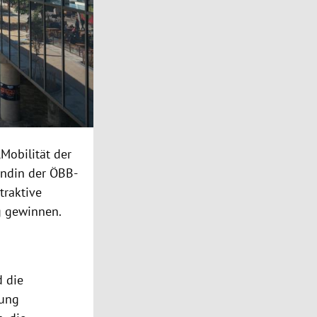
„Mobilität der
tändin der ÖBB-
traktive
g gewinnen.
d die
tung