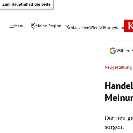
Zum Hauptinhalt der Seite
Menü
Meine Region
Schlagzeilen
Wien
NÖ
Burgenland
Öste
Wählen S
Neugestaltung
Handels
Meinun
Der neu ge
tik Untermenü
sorgen.
rreich Untermenü