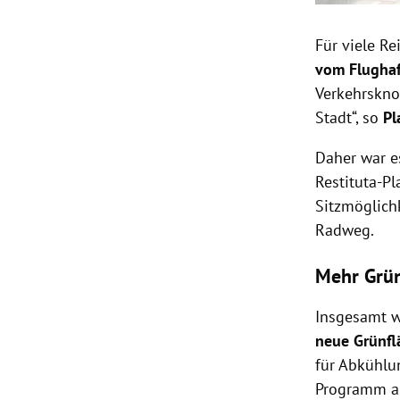
Für viele R
vom Flugha
Verkehrskno
Stadt“, so
Pl
Daher war e
Restituta-P
Sitzmöglich
Radweg.
Mehr Grü
Insgesamt 
neue Grünfl
für Abkühlu
Programm an