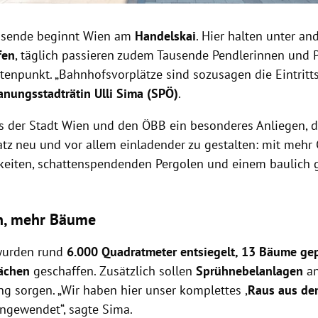
eisende beginnt Wien am
Handelskai
. Hier halten unter a
fen
, täglich passieren zudem Tausende Pendlerinnen und 
tenpunkt. „Bahnhofsvorplätze sind sozusagen die Eintritts
anungsstadträtin Ulli Sima (SPÖ)
.
s der Stadt Wien und den ÖBB ein besonderes Anliegen, d
latz neu und vor allem einladender zu gestalten: mit mehr
keiten, schattenspendenden Pergolen und einem baulich 
n, mehr Bäume
wurden rund
6.000 Quadratmeter entsiegelt, 13 Bäume gep
ächen
geschaffen. Zusätzlich sollen
Sprühnebelanlagen
a
ng sorgen. „Wir haben hier unser komplettes ,
Raus aus de
gewendet“, sagte Sima.