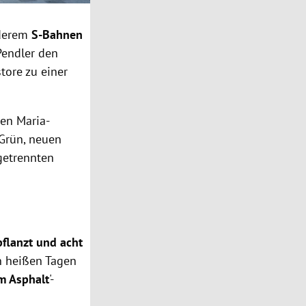
nderem
S-Bahnen
Pendler den
tore zu einer
en Maria-
 Grün, neuen
getrennten
flanzt und acht
n heißen Tagen
m Asphalt
'-