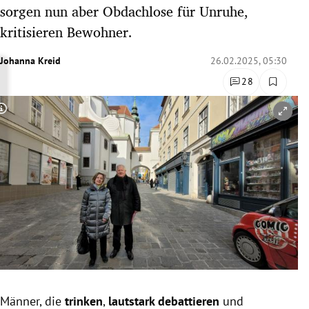
sorgen nun aber Obdachlose für Unruhe,
rreich Untermenü
kritisieren Bewohner.
rt Untermenü
Johanna Kreid
26.02.2025, 05:30
schaft Untermenü
28
s Untermenü
Copyright-Hinweis öffnen/schließen
zeit Untermenü
undheit Untermenü
tur Untermenü
nung Untermenü
lität Untermenü
Männer, die
trinken
,
lautstark debattieren
und