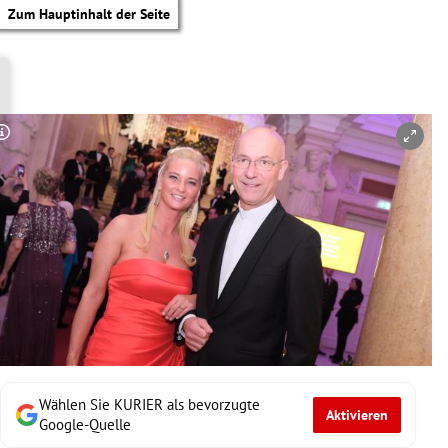
Zum Hauptinhalt der Seite
Copyright-Hinweis öffnen/schließen
Wählen Sie KURIER als bevorzugte
Aktivieren
tik Untermenü
Google-Quelle