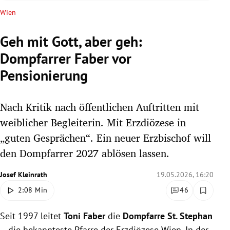
rreich Untermenü
Wien
rt Untermenü
Geh mit Gott, aber geh:
Dompfarrer Faber vor
schaft Untermenü
Pensionierung
s Untermenü
Nach Kritik nach öffentlichen Auftritten mit
zeit Untermenü
weiblicher Begleiterin. Mit Erzdiözese in
undheit Untermenü
„guten Gesprächen“. Ein neuer Erzbischof will
den Dompfarrer 2027 ablösen lassen.
tur Untermenü
Josef Kleinrath
19.05.2026, 16:20
nung Untermenü
2:08 Min
46
lität Untermenü
Seit 1997 leitet
Toni Faber
die
Dompfarre St. Stephan
– die bekannteste Pfarre der Erzdiözese Wien. In der