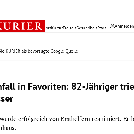
Anmelde
rreich
Politik
Wirtschaft
Sport
Kultur
Freizeit
Gesundheit
Stars
ie KURIER als bevorzugte Google-Quelle
all in Favoriten: 82-Jähriger tri
ser
urde erfolgreich von Ersthelfern reanimiert. Er b
nhaus.