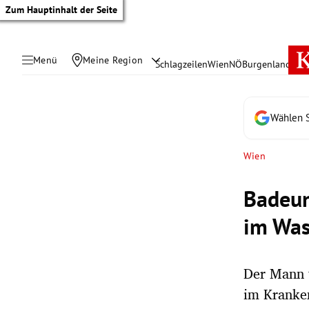
Zum Hauptinhalt der Seite
Menü
Meine Region
Schlagzeilen
Wien
NÖ
Burgenland
Öste
Wählen S
Wien
Badeunf
im Was
Der Mann w
tik Untermenü
im Kranke
rreich Untermenü