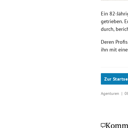
Ein 82-Jähr
getrieben. 
durch, beric
Deren Profi
ihn mit ein
Zur Startse
Agenturen |
0
Komm