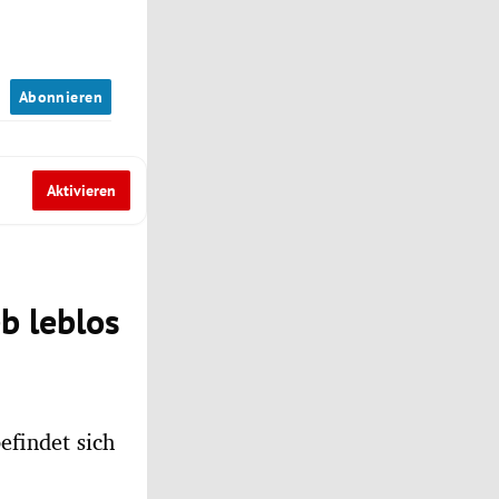
n
Abonnieren
Aktivieren
eb leblos
efindet sich