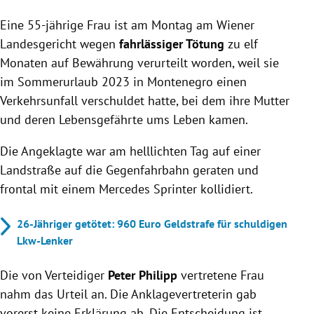
55-jährige Frau in Wien wegen fahrlässiger Tötung
Eine 55-jährige Frau ist am Montag am Wiener
nach Unfall mit zwei Toten zu elf Monaten auf
Bewährung verurteilt.
Landesgericht wegen
fahrlässiger Tötung
zu elf
Unfall in Montenegro durch Sekundenschlaf
Monaten auf Bewährung verurteilt worden, weil sie
verursacht, Mutter und deren Partner kamen ums
im Sommerurlaub 2023 in Montenegro einen
Leben.
Verkehrsunfall verschuldet hatte, bei dem ihre Mutter
Urteil noch nicht rechtskräftig, Angeklagte schwer
und deren Lebensgefährte ums Leben kamen.
verletzt und psychisch stark belastet.
Die Angeklagte war am helllichten Tag auf einer
Landstraße auf die Gegenfahrbahn geraten und
frontal mit einem Mercedes Sprinter kollidiert.
26-Jähriger getötet: 960 Euro Geldstrafe für schuldigen
Lkw-Lenker
Die von Verteidiger
Peter Philipp
vertretene Frau
nahm das Urteil an. Die Anklagevertreterin gab
vorerst keine Erklärung ab. Die Entscheidung ist