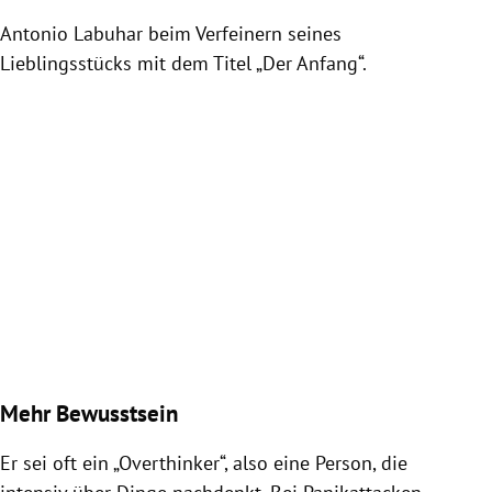
Antonio Labuhar beim Verfeinern seines
Lieblingsstücks mit dem Titel „Der Anfang“.
Ant
Lieb
Slide 1 von 2
Mehr Bewusstsein
Er sei oft ein „Overthinker“, also eine Person, die