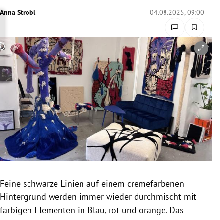
rreich Untermenü
Anna Strobl
04.08.2025, 09:00
rt Untermenü
Copyright-Hinweis öffnen/schließen
schaft Untermenü
s Untermenü
zeit Untermenü
undheit Untermenü
tur Untermenü
nung Untermenü
Feine schwarze Linien auf einem cremefarbenen
Hintergrund werden immer wieder durchmischt mit
lität Untermenü
farbigen Elementen in Blau, rot und orange. Das