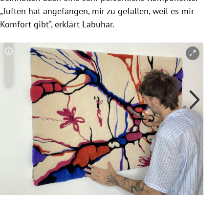
„Tuften hat angefangen, mir zu gefallen, weil es mir
Komfort gibt“, erklärt Labuhar.
Copyright-Hinweis öffnen/schließen
Co