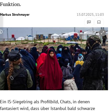
Funktion.
rreich Untermenü
Markus Strohmayer
15.07.2025, 11:03
rt Untermenü
schaft Untermenü
Copyright-Hinweis öffnen/schließen
s Untermenü
zeit Untermenü
undheit Untermenü
tur Untermenü
nung Untermenü
lität Untermenü
Ein IS-Siegelring als Profilbild, Chats, in denen
fantasiert wird, dass über Istanbul bald schwarze