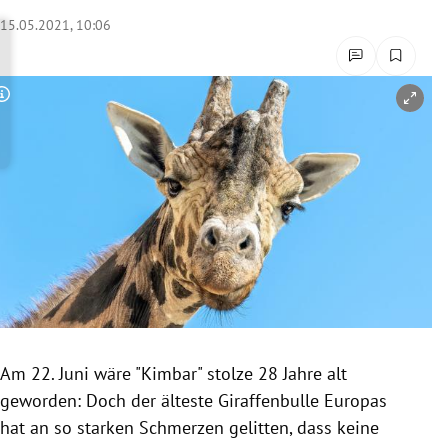
rreich Untermenü
15.05.2021, 10:06
rt Untermenü
Copyright-Hinweis öffnen/schließen
schaft Untermenü
s Untermenü
zeit Untermenü
undheit Untermenü
tur Untermenü
nung Untermenü
Am 22. Juni wäre "Kimbar" stolze 28 Jahre alt
geworden: Doch der älteste Giraffenbulle Europas
lität Untermenü
hat an so starken Schmerzen gelitten, dass keine