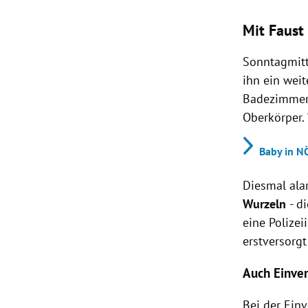
Mit Faust
Sonntagmitt
ihn ein wei
Badezimmer 
Oberkörper. 
Baby in N
Diesmal ala
Wurzeln
- d
eine Polize
erstversorgt
Auch Einver
Bei der Ein