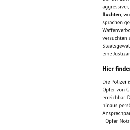
aggressiver,
flüchten
, w
sprachen ge
Waffenverbo
versuchten 
Staatsgewal
eine Justiza
Hier finde
Die Polizei
Opfer von Ge
erreichbar.
hinaus pers
Ansprechpar
- Opfer-Not