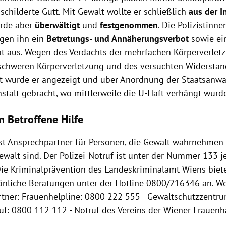
 schilderte Gutt. Mit Gewalt wollte er schließlich
aus der I
urde aber
überwältigt
und
festgenommen
. Die Polizistinne
gen ihn ein
Betretungs- und Annäherungsverbot
sowie ein
t aus. Wegen des Verdachts der mehrfachen Körperverletz
schweren Körperverletzung und des versuchten Widerstan
t wurde er angezeigt und über Anordnung der Staatsanwal
nstalt gebracht, wo mittlerweile die U-Haft verhängt wurd
n Betroffene Hilfe
 ist Ansprechpartner für Personen, die Gewalt wahrnehmen 
walt sind. Der Polizei-Notruf ist unter der Nummer 133 j
 Die Kriminalprävention des Landeskriminalamt Wiens biet
önliche Beratungen unter der Hotline 0800/216346 an. We
tner: Frauenhelpline: 0800 222 555 - Gewaltschutzzentr
ruf: 0800 112 112 - Notruf des Vereins der Wiener Frauenh