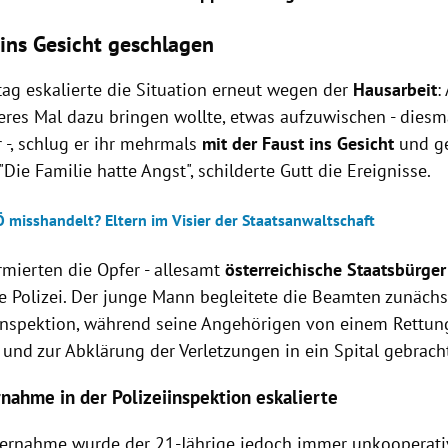
 ins Gesicht geschlagen
ag eskalierte die Situation erneut wegen der
Hausarbeit
:
teres Mal dazu bringen wollte, etwas aufzuwischen - diesm
-, schlug er ihr mehrmals
mit der Faust ins Gesicht
und g
"Die Familie hatte Angst", schilderte Gutt die Ereignisse.
Ö misshandelt? Eltern im Visier der Staatsanwaltschaft
rmierten die Opfer - allesamt
österreichische Staatsbürger
ie Polizei. Der junge Mann begleitete die Beamten zunächst
iinspektion, während seine Angehörigen von einem Rettun
 und zur Abklärung der Verletzungen in ein Spital gebrac
nahme in der Polizeiinspektion eskalierte
vernahme wurde der 21-Jährige jedoch immer unkooperati