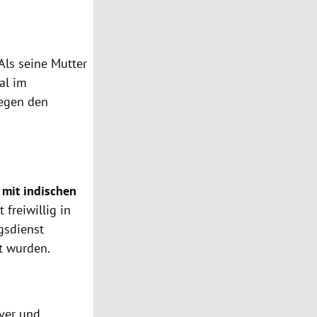
 Als seine Mutter
al im
egen den
 mit indischen
 freiwillig in
gsdienst
ht wurden.
ver und