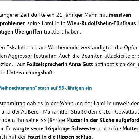
 längerer Zeit dürfte ein 21-jähriger Mann mit
massiven
sproblemen
seine Familie in
Wien-Rudolfsheim-Fünfhaus
i
ätigen Übergriffen
traktiert haben.
en Eskalationen am Wochenende verständigten die Opfer s
 den Aggressor festnahm. Auch die Beamten attackierte er s
ktion. Laut
Polizeisprecherin Anna Gutt
befindet sich der
 in
Untersuchungshaft
.
„Weihnachtsmann“ stach auf 55-Jährigen ein
stagmittag gab es in der Wohnung der Familie unweit de
und der Äußeren Mariahilfer Straße den ersten Gewaltau
achdem ihn seine 55-jährige
Mutter in der Küche aufgeford
en
. Er
würgte seine 16-jährige Schwester
und seine
Mutter
ach mit der
Faust in die Rippen schlug.