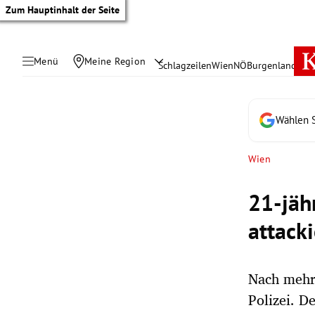
Zum Hauptinhalt der Seite
Menü
Meine Region
Schlagzeilen
Wien
NÖ
Burgenland
Öste
Wählen S
Wien
21-jäh
attacki
Nach mehr
tik Untermenü
Polizei. D
rreich Untermenü