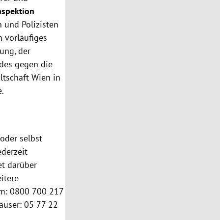
nspektion
n und Polizisten
 vorläufiges
ung, der
des gegen die
tschaft Wien in
e.
oder selbst
ederzeit
et darüber
itere
um: 0800 700 217
äuser: 05 77 22