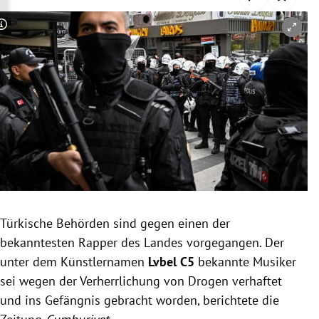
rreich Untermenü
Copyright-Hinweis öffnen/schließen
rt Untermenü
schaft Untermenü
s Untermenü
zeit Untermenü
undheit Untermenü
tur Untermenü
Türkische Behörden sind gegen einen der
bekanntesten Rapper des Landes vorgegangen. Der
nung Untermenü
unter dem Künstlernamen
Lvbel C5
bekannte Musiker
sei wegen der Verherrlichung von Drogen verhaftet
lität Untermenü
und ins Gefängnis gebracht worden, berichtete die