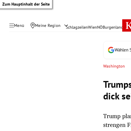
Zum Hauptinhalt der Seite
Menü
Meine Region
Schlagzeilen
Wien
NÖ
Burgenland
Öste
Wählen S
Washington
Trumps
dick se
Trump pla
tik Untermenü
strengen F
rreich Untermenü