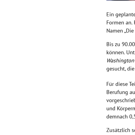
Ein geplant
Formen an. 
Namen „Die K
Bis zu 90.0
können. Unt
Washington
gesucht, di
Für diese T
Berufung au
vorgeschrie
und Körperm
demnach 0,5
Zusätzlich 