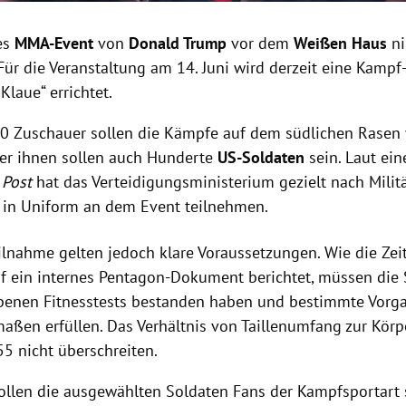
es
MMA-Event
von
Donald Trump
vor dem
Weißen Haus
ni
Für die Veranstaltung am 14. Juni wird derzeit eine Kamp
laue“ errichtet.
00 Zuschauer sollen die Kämpfe auf dem südlichen Rasen 
er ihnen sollen auch Hunderte
US-Soldaten
sein. Laut ein
 Post
hat das Verteidigungsministerium gezielt nach Mili
e in Uniform an dem Event teilnehmen.
eilnahme gelten jedoch klare Voraussetzungen. Wie die Zei
f ein internes Pentagon-Dokument berichtet, müssen die 
benen Fitnesstests bestanden haben und bestimmte Vorg
aßen erfüllen. Das Verhältnis von Taillenumfang zur Körp
5 nicht überschreiten.
sollen die ausgewählten Soldaten Fans der Kampfsportart 