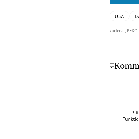
USA
D
kurier.at, PEK
Komm