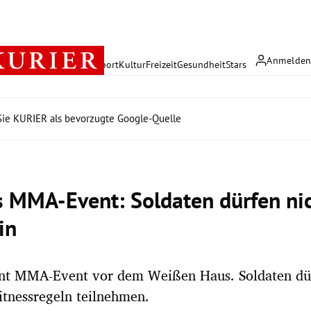
Anmelde
rreich
Politik
Wirtschaft
Sport
Kultur
Freizeit
Gesundheit
Stars
ie KURIER als bevorzugte Google-Quelle
 MMA-Event: Soldaten dürfen nic
in
nt MMA-Event vor dem Weißen Haus. Soldaten dür
itnessregeln teilnehmen.