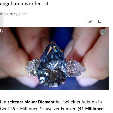
angeboten worden ist.
rreich Untermenü
07.11.2023, 19:48
rt Untermenü
schaft Untermenü
Copyright-Hinweis öffnen/schließen
s Untermenü
zeit Untermenü
undheit Untermenü
tur Untermenü
nung Untermenü
Ein
seltener blauer Diamant
hat bei einer Auktion in
lität Untermenü
Genf 39,5 Millionen Schweizer Franken (
41 Millionen